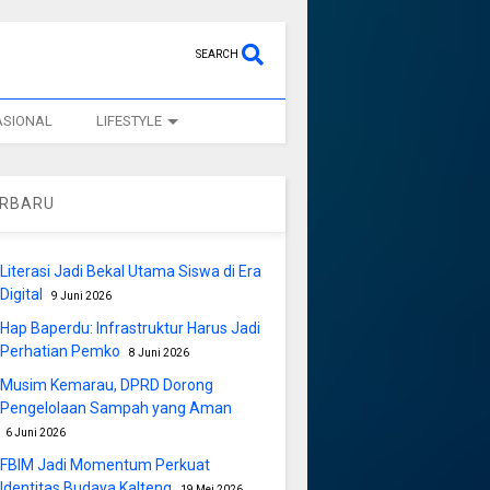
SEARCH
ASIONAL
LIFESTYLE
ERBARU
Literasi Jadi Bekal Utama Siswa di Era
Digital
9 Juni 2026
Hap Baperdu: Infrastruktur Harus Jadi
Perhatian Pemko
8 Juni 2026
Musim Kemarau, DPRD Dorong
Pengelolaan Sampah yang Aman
6 Juni 2026
FBIM Jadi Momentum Perkuat
Identitas Budaya Kalteng
19 Mei 2026