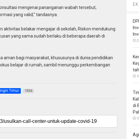
EK
rkonsultasi mengenai pananganan wabah tersebut,
masi yang valid,” tandasnya.
DP
In
n aktivitas belakar mengajar di sekolah, Riskon mendukung
In
tusan yang sama sudah berlaku di beberapa daerah di
2
Ke
a aman bagi masyarakat, khususunya di dunia pendidikan
Ke
fokus belajar di rumah, sambil menunggu perkembangan
ta
1
ingin Timur
1556
Ti
Ka
di
Pa
1
Ag