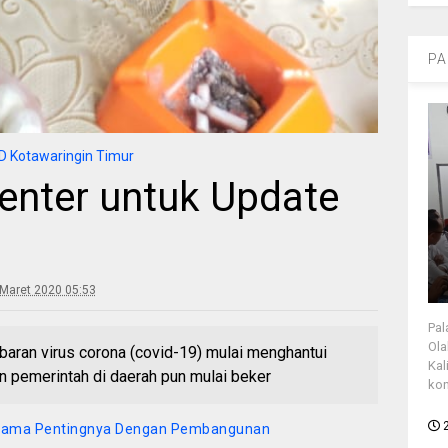
PA
 Kotawaringin Timur
Center untuk Update
Maret 2020 05:53
Pal
Ola
ran virus corona (covid-19) mulai menghantui
Kal
an pemerintah di daerah pun mulai beker
kon
ama Pentingnya Dengan Pembangunan