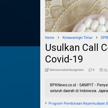
Home
Kotawaringin Timur
DPRD
Usulkan Call 
Covid-19
dwinova katambungnews
0
16 
BPKNews.co.id - SAMPIT - Penyeba
seluruh daerah di Indonesia. Jajar
Program Pembinaan Kepemudaan S