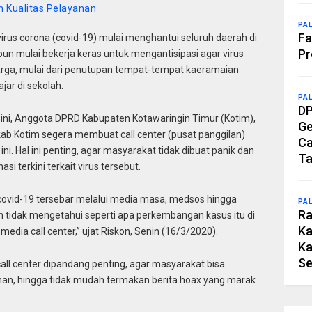
n Kualitas Pelayanan
PA
Fa
irus corona (covid-19) mulai menghantui seluruh daerah di
Pr
pun mulai bekerja keras untuk mengantisipasi agar virus
rga, mulai dari penutupan tempat-tempat kaeramaian
jar di sekolah.
PA
DP
ini, Anggota DPRD Kabupaten Kotawaringin Timur (Kotim),
Ge
b Kotim segera membuat call center (pusat panggilan)
Ca
ni. Hal ini penting, agar masyarakat tidak dibuat panik dan
Ta
 terkini terkait virus tersebut.
 covid-19 tersebar melalui media masa, medsos hingga
PA
Ra
ah tidak mengetahui seperti apa perkembangan kasus itu di
Ka
media call center,” ujat Riskon, Senin (16/3/2020).
Ka
Se
, call center dipandang penting, agar masyarakat bisa
an, hingga tidak mudah termakan berita hoax yang marak