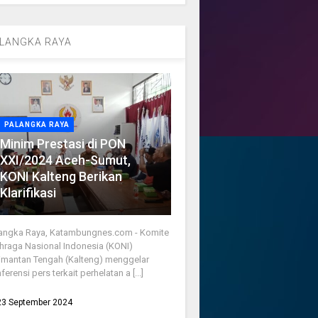
LANGKA RAYA
PALANGKA RAYA
Minim Prestasi di PON
XXI/2024 Aceh-Sumut,
KONI Kalteng Berikan
Klarifikasi
angka Raya, Katambungnes.com - Komite
hraga Nasional Indonesia (KONI)
imantan Tengah (Kalteng) menggelar
ferensi pers terkait perhelatan a [...]
23 September 2024