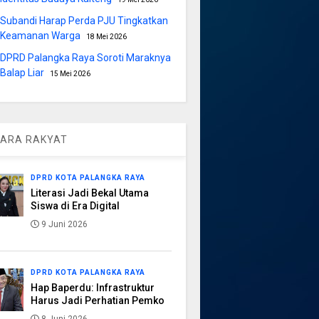
Subandi Harap Perda PJU Tingkatkan
Keamanan Warga
18 Mei 2026
DPRD Palangka Raya Soroti Maraknya
Balap Liar
15 Mei 2026
ARA RAKYAT
DPRD KOTA PALANGKA RAYA
Literasi Jadi Bekal Utama
Siswa di Era Digital
9 Juni 2026
DPRD KOTA PALANGKA RAYA
Hap Baperdu: Infrastruktur
Harus Jadi Perhatian Pemko