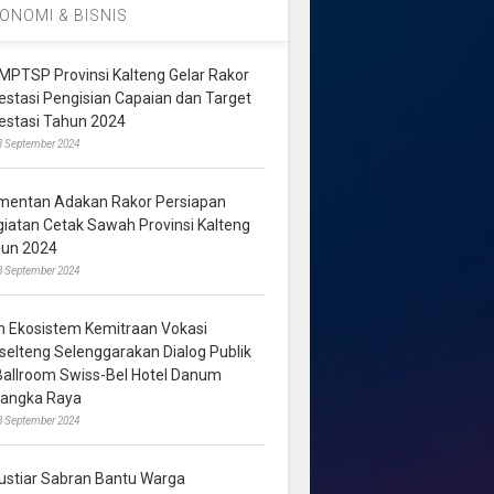
ONOMI & BISNIS
MPTSP Provinsi Kalteng Gelar Rakor
vestasi Pengisian Capaian dan Target
vestasi Tahun 2024
3 September 2024
mentan Adakan Rakor Persiapan
giatan Cetak Sawah Provinsi Kalteng
hun 2024
8 September 2024
m Ekosistem Kemitraan Vokasi
lselteng Selenggarakan Dialog Publik
 Ballroom Swiss-Bel Hotel Danum
langka Raya
8 September 2024
ustiar Sabran Bantu Warga