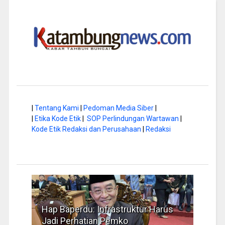
|
Tentang Kami
|
Pedoman Media Siber
|
|
Etika Kode Etik
|
SOP Perlindungan Wartawan
|
Kode Etik Redaksi dan Perusahaan
|
Redaksi
a di
Hap Baperdu: Infrastruktur Harus
Musi
Jadi Perhatian Pemko
Peng