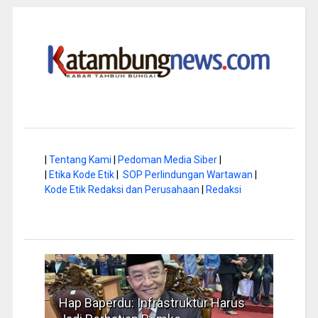
|
Tentang Kami
|
Pedoman Media Siber
|
|
Etika Kode Etik
|
SOP Perlindungan Wartawan
|
Kode Etik Redaksi dan Perusahaan
|
Redaksi
a di
Hap Baperdu: Infrastruktur Harus
Musi