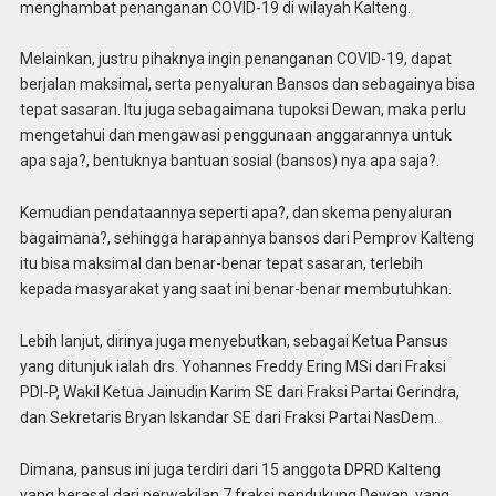
menghambat penanganan COVID-19 di wilayah Kalteng.
Melainkan, justru pihaknya ingin penanganan COVID-19, dapat
berjalan maksimal, serta penyaluran Bansos dan sebagainya bisa
tepat sasaran. Itu juga sebagaimana tupoksi Dewan, maka perlu
mengetahui dan mengawasi penggunaan anggarannya untuk
apa saja?, bentuknya bantuan sosial (bansos) nya apa saja?.
Kemudian pendataannya seperti apa?, dan skema penyaluran
bagaimana?, sehingga harapannya bansos dari Pemprov Kalteng
itu bisa maksimal dan benar-benar tepat sasaran, terlebih
kepada masyarakat yang saat ini benar-benar membutuhkan.
Lebih lanjut, dirinya juga menyebutkan, sebagai Ketua Pansus
yang ditunjuk ialah drs. Yohannes Freddy Ering MSi dari Fraksi
PDI-P, Wakil Ketua Jainudin Karim SE dari Fraksi Partai Gerindra,
dan Sekretaris Bryan Iskandar SE dari Fraksi Partai NasDem.
Dimana, pansus ini juga terdiri dari 15 anggota DPRD Kalteng
yang berasal dari perwakilan 7 fraksi pendukung Dewan, yang