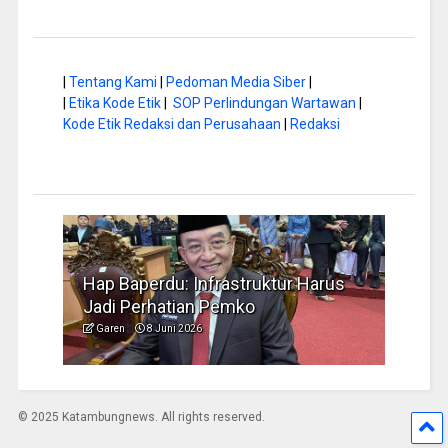
|
Tentang Kami
|
Pedoman Media Siber
|
|
Etika Kode Etik
|
SOP Perlindungan Wartawan
|
Kode Etik Redaksi dan Perusahaan
|
Redaksi
 di
Hap Baperdu: Infrastruktur Harus
Musim
Jadi Perhatian Pemko
Penge
Garen
8 Juni 2026
Garen
© 2025 Katambungnews. All rights reserved.