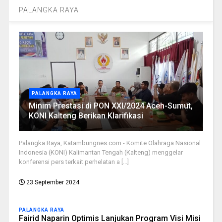
PALANGKA RAYA
PALANGKA RAYA
Minim Prestasi di PON XXI/2024 Aceh-Sumut,
KONI Kalteng Berikan Klarifikasi
Palangka Raya, Katambungnes.com - Komite Olahraga Nasional
Indonesia (KONI) Kalimantan Tengah (Kalteng) menggelar
konferensi pers terkait perhelatan a [...]
23 September 2024
PALANGKA RAYA
Fairid Naparin Optimis Lanjukan Program Visi Misi