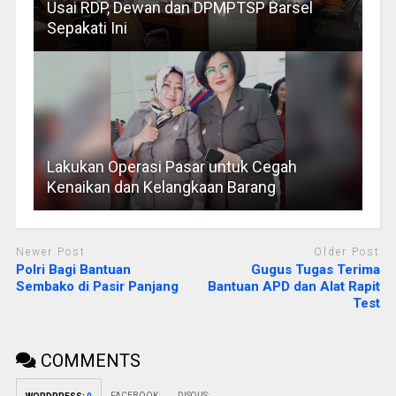
Usai RDP, Dewan dan DPMPTSP Barsel
Sepakati Ini
Lakukan Operasi Pasar untuk Cegah
Kenaikan dan Kelangkaan Barang
Newer Post
Older Post
Polri Bagi Bantuan
Gugus Tugas Terima
Sembako di Pasir Panjang
Bantuan APD dan Alat Rapit
Test
COMMENTS
FACEBOOK:
DISQUS: