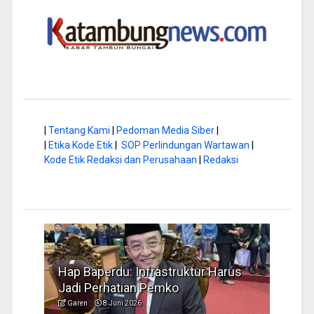
|
Tentang Kami
|
Pedoman Media Siber
|
|
Etika Kode Etik
|
SOP Perlindungan Wartawan
|
Kode Etik Redaksi dan Perusahaan
|
Redaksi
a di
Hap Baperdu: Infrastruktur Harus
Musi
Jadi Perhatian Pemko
Peng
Garen
8 Juni 2026
Garen