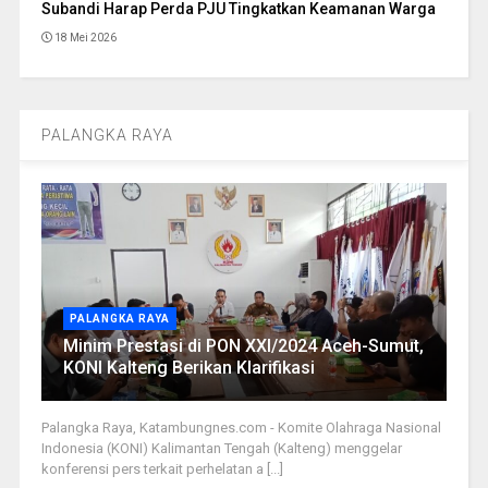
Subandi Harap Perda PJU Tingkatkan Keamanan Warga
18 Mei 2026
PALANGKA RAYA
PALANGKA RAYA
Minim Prestasi di PON XXI/2024 Aceh-Sumut,
KONI Kalteng Berikan Klarifikasi
Palangka Raya, Katambungnes.com - Komite Olahraga Nasional
Indonesia (KONI) Kalimantan Tengah (Kalteng) menggelar
konferensi pers terkait perhelatan a [...]