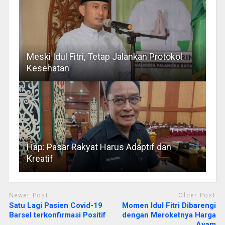
Meski Idul Fitri, Tetap Jalankan Protokol
Kesehatan
Hap: Pasar Rakyat Harus Adaptif dan
Kreatif
Newer Post
Older Post
Satu Lagi Pasien Covid-19
Momen Idul Fitri Dibarengi
Barsel terkonfirmasi Positif
dengan Meroketnya Harga
Ayam