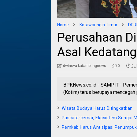
Home
Kotawaringin Timur
DPRD
Perusahaan Di
Asal Kedatan
dwinova katambungnews
0
2 J
BPKNews.co.id - SAMPIT - Pemeri
(Kotim) terus berupaya mencegah 
Wisata Budaya Harus Ditingkatkan
Pascatercemar, Ekosistem Sungai Me
Pemkab Harus Antisipasi Penumpu