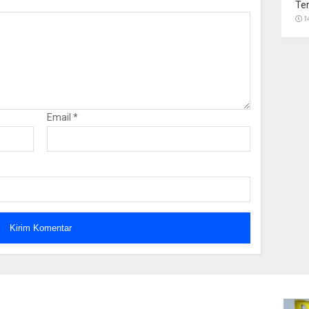
Te
1
Email
*