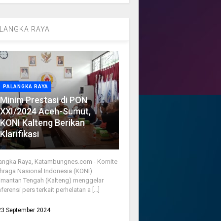
LANGKA RAYA
PALANGKA RAYA
Minim Prestasi di PON
XXI/2024 Aceh-Sumut,
KONI Kalteng Berikan
Klarifikasi
angka Raya, Katambungnes.com - Komite
hraga Nasional Indonesia (KONI)
imantan Tengah (Kalteng) menggelar
ferensi pers terkait perhelatan a [...]
23 September 2024