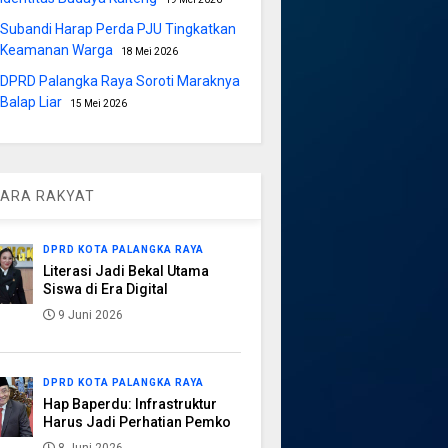
Subandi Harap Perda PJU Tingkatkan
Keamanan Warga
18 Mei 2026
DPRD Palangka Raya Soroti Maraknya
Balap Liar
15 Mei 2026
ARA RAKYAT
DPRD KOTA PALANGKA RAYA
Literasi Jadi Bekal Utama
Siswa di Era Digital
9 Juni 2026
DPRD KOTA PALANGKA RAYA
Hap Baperdu: Infrastruktur
Harus Jadi Perhatian Pemko