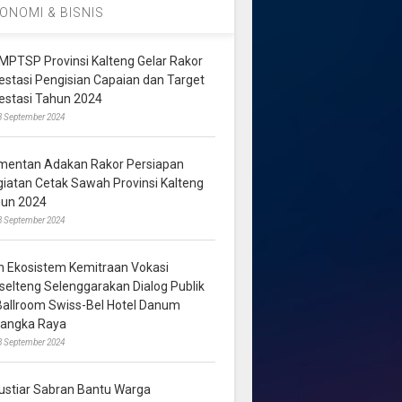
ONOMI & BISNIS
MPTSP Provinsi Kalteng Gelar Rakor
vestasi Pengisian Capaian dan Target
vestasi Tahun 2024
3 September 2024
mentan Adakan Rakor Persiapan
giatan Cetak Sawah Provinsi Kalteng
hun 2024
8 September 2024
m Ekosistem Kemitraan Vokasi
lselteng Selenggarakan Dialog Publik
 Ballroom Swiss-Bel Hotel Danum
langka Raya
8 September 2024
ustiar Sabran Bantu Warga