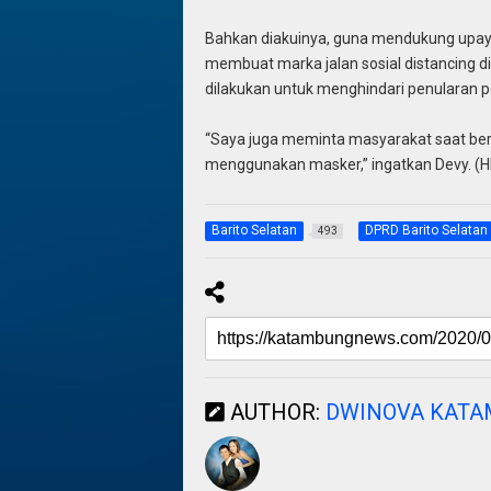
Bahkan diakuinya, guna mendukung upaya 
membuat marka jalan sosial distancing di 
dilakukan untuk menghindari penularan pe
“Saya juga meminta masyarakat saat berak
menggunakan masker,” ingatkan Devy. (H
Barito Selatan
DPRD Barito Selatan
493
AUTHOR:
DWINOVA KAT