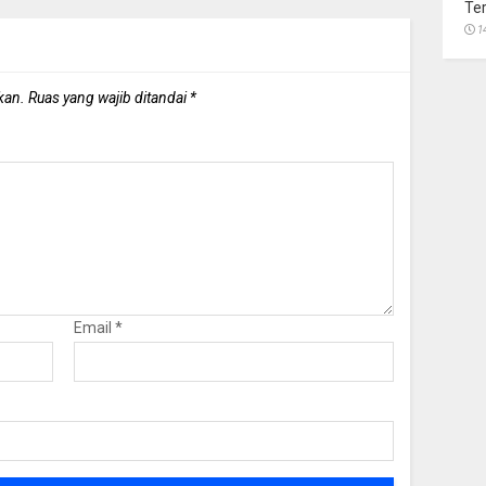
Te
1
kan.
Ruas yang wajib ditandai
*
Email
*