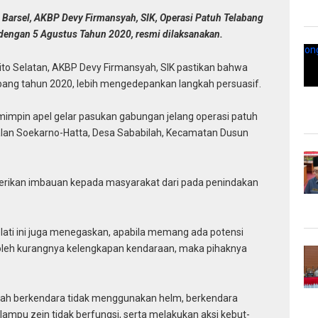
Barsel, AKBP Devy Firmansyah, SIK, Operasi Patuh Telabang
i dengan 5 Agustus Tahun 2020, resmi dilaksanakan.
ito Selatan, AKBP Devy Firmansyah, SIK pastikan bahwa
bang tahun 2020, lebih mengedepankan langkah persuasif.
emimpin apel gelar pasukan gabungan jelang operasi patuh
Jalan Soekarno-Hatta, Desa Sababilah, Kecamatan Dusun
erikan imbauan kepada masyarakat dari pada penindakan
lati ini juga menegaskan, apabila memang ada potensi
oleh kurangnya kelengkapan kendaraan, maka pihaknya
lah berkendara tidak menggunakan helm, berkendara
ampu zein tidak berfungsi, serta melakukan aksi kebut-