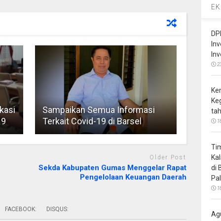
EK
DP
In
In
2
Ke
Ke
kasi
Sampaikan Semua Informasi
ta
19
Terkait Covid-19 di Barsel
1
Ti
Ka
Older Post
Sekda Kabupaten Gumas Menggelar Rapat
di
Pengelolaan Keuangan Daerah
Pa
1
FACEBOOK:
DISQUS:
Ag