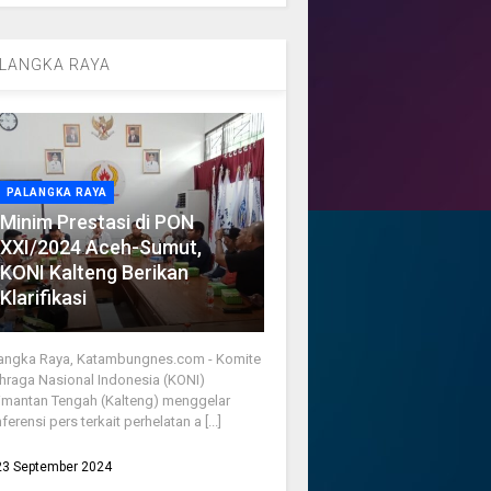
LANGKA RAYA
PALANGKA RAYA
Minim Prestasi di PON
XXI/2024 Aceh-Sumut,
KONI Kalteng Berikan
Klarifikasi
angka Raya, Katambungnes.com - Komite
hraga Nasional Indonesia (KONI)
imantan Tengah (Kalteng) menggelar
ferensi pers terkait perhelatan a [...]
23 September 2024