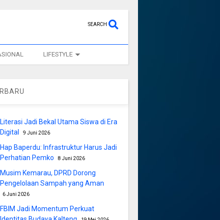
SEARCH
ASIONAL
LIFESTYLE
ERBARU
Literasi Jadi Bekal Utama Siswa di Era
Digital
9 Juni 2026
Hap Baperdu: Infrastruktur Harus Jadi
Perhatian Pemko
8 Juni 2026
Musim Kemarau, DPRD Dorong
Pengelolaan Sampah yang Aman
6 Juni 2026
FBIM Jadi Momentum Perkuat
Identitas Budaya Kalteng
19 Mei 2026