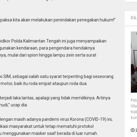
PA
 terpaksa kita akan melakukan penindakan penegakan hukum!”
idkor Polda Kalimantan Tengah ini juga menyampaikan
gunakan kendaraan, para pengendara hendaknya
 mulai dari spion hingga lampu zein serta surat
 SIM, sebagai salah satu syarat terpenting bagi seseorang
otor, baik itu roda empat ataupun roda dua.
jadi laka lantas, apalagi yang tidak memilikinya. Artinya
Pal
di,” ucap dia.
Ola
Kal
kon
dengan masih adanya pandemi virus Korona (COVID-19) ini,
kasi masyarakat untuk tetap mematuhi protokol
lu menggunakan masker saaf berada di luar rumah.