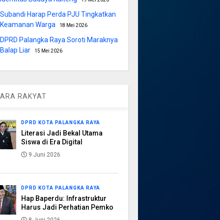
Subandi Harap Perda PJU Tingkatkan
Keamanan Warga
18 Mei 2026
DPRD Palangka Raya Soroti Maraknya
Balap Liar
15 Mei 2026
ARA RAKYAT
DPRD KOTA PALANGKA RAYA
Literasi Jadi Bekal Utama
Siswa di Era Digital
9 Juni 2026
DPRD KOTA PALANGKA RAYA
Hap Baperdu: Infrastruktur
Harus Jadi Perhatian Pemko