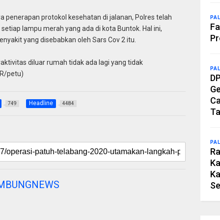
penerapan protokol kesehatan di jalanan, Polres telah
PA
Fa
setiap lampu merah yang ada di kota Buntok. Hal ini,
Pr
nyakit yang disebabkan oleh Sars Cov 2 itu.
tivitas diluar rumah tidak ada lagi yang tidak
PA
R/petu)
DP
Ge
Ca
Headline
749
4484
Ta
PA
Ra
Ka
Ka
AMBUNGNEWS
Se