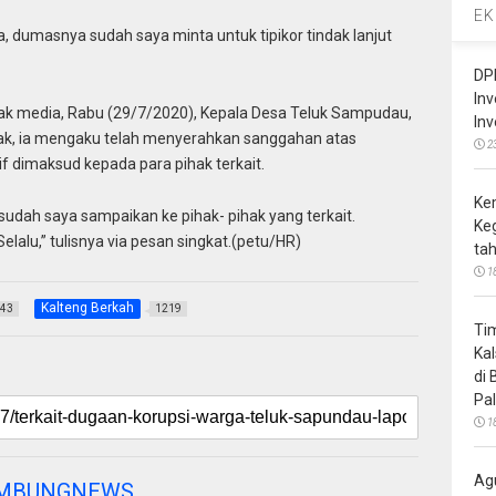
EK
a, dumasnya sudah saya minta untuk tipikor tindak lanjut
DP
In
wak media, Rabu (29/7/2020), Kepala Desa Teluk Sampudau,
In
k, ia mengaku telah menyerahkan sanggahan atas
2
if dimaksud kepada para pihak terkait.
Ke
udah saya sampaikan ke pihak- pihak yang terkait.
Ke
lalu,” tulisnya via pesan singkat.(petu/HR)
ta
1
Kalteng Berkah
43
1219
Ti
Ka
di
Pa
1
Ag
AMBUNGNEWS