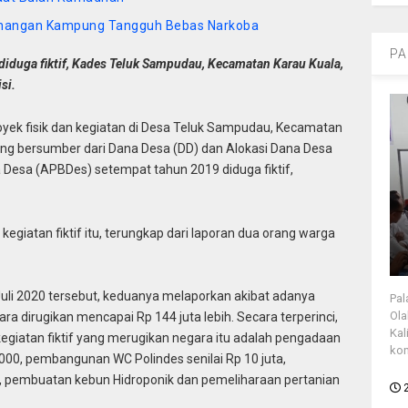
nangan Kampung Tangguh Bebas Narkoba
PA
n diduga fiktif, Kades Teluk Sampudau, Kecamatan Karau Kuala,
si.
yek fisik dan kegiatan di Desa Teluk Sampudau, Kecamatan
ang bersumber dari Dana Desa (DD) dan Alokasi Dana Desa
Desa (APBDes) setempat tahun 2019 diduga fiktif,
egiatan fiktif itu, terungkap dari laporan dua orang warga
uli 2020 tersebut, keduanya melaporkan akibat adanya
Pal
Ola
ara dirugikan mencapai Rp 144 juta lebih. Secara terperinci,
Kal
giatan fiktif yang merugikan negara itu adalah pengadaan
kon
000, pembangunan WC Polindes senilai Rp 10 juta,
, pembuatan kebun Hidroponik dan pemeliharaan pertanian