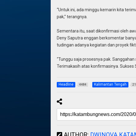
“Untuk ini, ada minggu kemarin kita terim
pak,” terangnya.
Sementara itu, saat dikonfirmasi oleh a
Deny Saputra enggan berkomentar banya
tudingan adanya kegiatan dan proyek fikt
“Tunggu saja prosesnya pak. Sanggahan s
Terimakasih atas konfirmasinya. Sukses Se
Headline
Kalimantan Tengah
4484
21
AUTHOR:
DWINOVA KAT