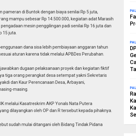
PA
n pameran di Buntok dengan biaya senilai Rp 5 juta,
Fa
rang mampu sebesar Rp 14.500.000, kegiatan adat Marasih
Pr
engadaan mesin penggilingan padi senilai Rp 16 juta dan
 15 juta.
PA
penggunaan dana sisa lebih pembiayaan anggaran tahun
DP
 sesuai aturan karena tidak melalui APBDes Perubahan.
Ge
Ca
jawabkan dugaan pelaksanaan proyek dan kegiatan fiktif
Ta
ya tiga orang perangkat desa setempat yakni Sekretaris
yakdi dan Kaur Perencanaan Desa, Arbayani,
PA
masing-masing.
Ra
Ka
IK melalui Kasatreskrim AKP Yonals Nata Putera
Ka
ng dilayangkan oleh OP dan R tersebut kepada pihaknya.
Se
sebut sudah mulai ditangani oleh Bidang Tindak Pidana