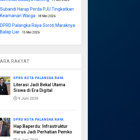
Subandi Harap Perda PJU Tingkatkan
Keamanan Warga
18 Mei 2026
DPRD Palangka Raya Soroti Maraknya
Balap Liar
15 Mei 2026
ARA RAKYAT
DPRD KOTA PALANGKA RAYA
Literasi Jadi Bekal Utama
Siswa di Era Digital
9 Juni 2026
DPRD KOTA PALANGKA RAYA
Hap Baperdu: Infrastruktur
Harus Jadi Perhatian Pemko