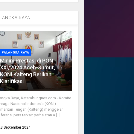
LANGKA RAYA
PALANGKA RAYA
Minim Prestasi di PON
XXI/2024 Aceh-Sumut,
KONI Kalteng Berikan
Klarifikasi
angka Raya, Katambungnes.com - Komite
hraga Nasional Indonesia (KONI)
imantan Tengah (Kalteng) menggelar
ferensi pers terkait perhelatan a [...]
23 September 2024