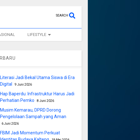
SEARCH
ASIONAL
LIFESTYLE
ERBARU
Literasi Jadi Bekal Utama Siswa di Era
Digital
9 Juni 2026
Hap Baperdu: Infrastruktur Harus Jadi
Perhatian Pemko
8 Juni 2026
Musim Kemarau, DPRD Dorong
Pengelolaan Sampah yang Aman
6 Juni 2026
FBIM Jadi Momentum Perkuat
Identitas Budaya Kalteng
19 Mei 2026