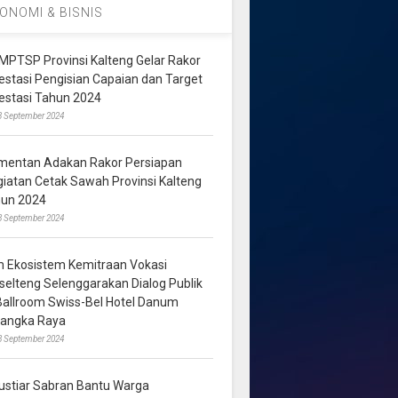
ONOMI & BISNIS
MPTSP Provinsi Kalteng Gelar Rakor
vestasi Pengisian Capaian dan Target
vestasi Tahun 2024
3 September 2024
mentan Adakan Rakor Persiapan
giatan Cetak Sawah Provinsi Kalteng
hun 2024
8 September 2024
m Ekosistem Kemitraan Vokasi
lselteng Selenggarakan Dialog Publik
 Ballroom Swiss-Bel Hotel Danum
langka Raya
8 September 2024
ustiar Sabran Bantu Warga