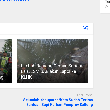
Te
1
Limbah Beracun Cemari Sungai
Lais, LSM GAB akan Lapor ke
ng
KLHK
Older Post
Sejumlah Kabupaten/Kota Sudah Terima
Bantuan Sapi Kurban Pemprov Kalteng