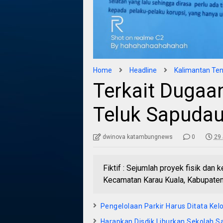
Home
Headline
Kalimantan Te
Terkait Dugaa
Teluk Sapuda
dwinova katambungnews
0
29 
Fiktif : Sejumlah proyek fisik dan 
Kecamatan Karau Kuala, Kabupaten 
Pengelolaan Parkir Harus Ditata Kel
Harapkan Disdik Liburkan Sekolah 