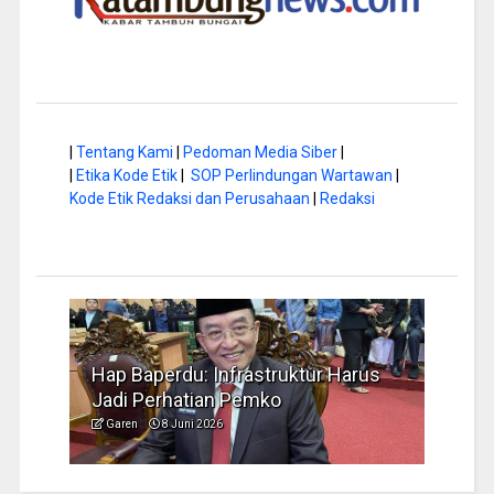
|
Tentang Kami
|
Pedoman Media Siber
|
|
Etika Kode Etik
|
SOP Perlindungan Wartawan
|
Kode Etik Redaksi dan Perusahaan
|
Redaksi
a di
Hap Baperdu: Infrastruktur Harus
Musi
Jadi Perhatian Pemko
Peng
Garen
8 Juni 2026
Garen