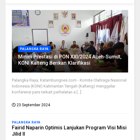
PALANGKA RAYA
Minim Prestasi di PON XXI/2024 Aceh-Sumut,
KONI Kalteng Berikan Klarifikasi
Palangka Raya, Katambungnes.com - Komite Olahraga Nasional
Indonesia (KONI) Kalimantan Tengah (Kalteng) menggelar
konferensi pers terkait perhelatan a [...]
23 September 2024
PALANGKA RAYA
Fairid Naparin Optimis Lanjukan Program Visi Misi
Jilid II