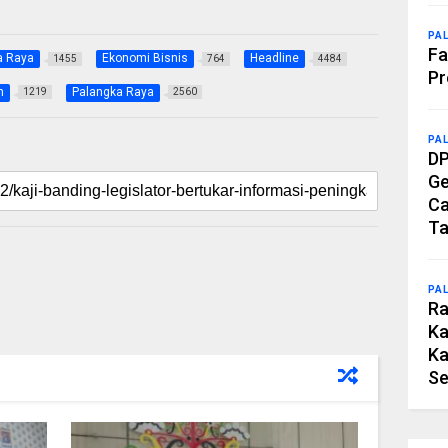
PA
Fa
a Raya
Ekonomi Bisnis
Headline
1455
764
4484
Pr
h
Palangka Raya
1219
2560
PA
DP
Ge
Ca
Ta
PA
Ra
Ka
Ka
Se