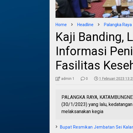
Home
Headline
Palangka Raya
Kaji Banding, 
Informasi Pen
Fasilitas Kese
admin 1
0
1 Februari 2023 13:2
PALANGKA RAYA, KATAMBUNGNEWS
(30/1/2023) yang lalu, kedatanga
melaksanakan kegia
Bupat Resmikan Jembatan Sei Kal