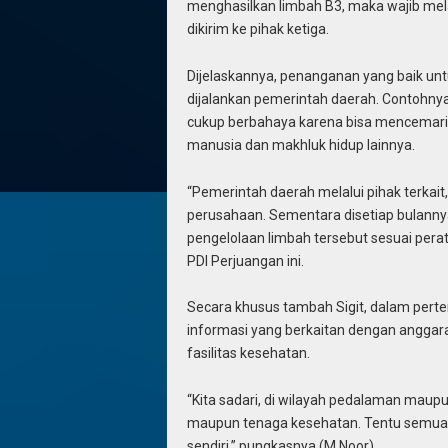
menghasilkan limbah B3, maka wajib mel
dikirim ke pihak ketiga.
Dijelaskannya, penanganan yang baik unt
dijalankan pemerintah daerah. Contohnya
cukup berbahaya karena bisa mencemari
manusia dan makhluk hidup lainnya.
“Pemerintah daerah melalui pihak terka
perusahaan. Sementara disetiap bulanny
pengelolaan limbah tersebut sesuai perat
PDI Perjuangan ini.
Secara khusus tambah Sigit, dalam pertem
informasi yang berkaitan dengan anggar
fasilitas kesehatan.
“Kita sadari, di wilayah pedalaman maupu
maupun tenaga kesehatan. Tentu semua ini
sendiri,” pungkasnya.(M.Noor).