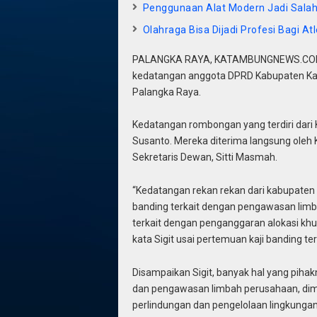
Penggunaan Alat Modern Jadi Salah
Olahraga Bisa Dijadi Profesi Bagi Atl
PALANGKA RAYA, KATAMBUNGNEWS.COM – 
kedatangan anggota DPRD Kabupaten Kati
Palangka Raya.
Kedatangan rombongan yang terdiri dari Ko
Susanto. Mereka diterima langsung oleh 
Sekretaris Dewan, Sitti Masmah.
“Kedatangan rekan rekan dari kabupaten t
banding terkait dengan pengawasan lim
terkait dengan penganggaran alokasi khus
kata Sigit usai pertemuan kaji banding te
Disampaikan Sigit, banyak hal yang piha
dan pengawasan limbah perusahaan, diman
perlindungan dan pengelolaan lingkungan