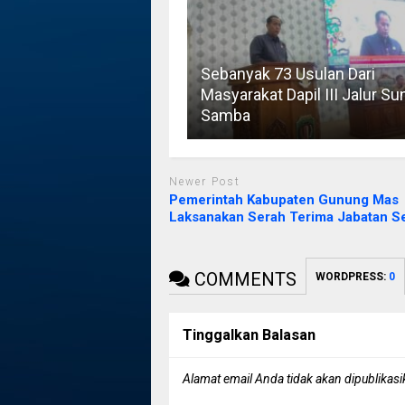
Sebanyak 73 Usulan Dari
Masyarakat Dapil III Jalur Su
Samba
Newer Post
Pemerintah Kabupaten Gunung Mas
Laksanakan Serah Terima Jabatan S
COMMENTS
WORDPRESS:
0
Tinggalkan Balasan
Alamat email Anda tidak akan dipublikasi