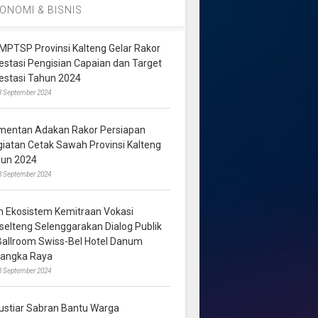
ONOMI & BISNIS
MPTSP Provinsi Kalteng Gelar Rakor
vestasi Pengisian Capaian dan Target
vestasi Tahun 2024
3 September 2024
mentan Adakan Rakor Persiapan
giatan Cetak Sawah Provinsi Kalteng
hun 2024
8 September 2024
m Ekosistem Kemitraan Vokasi
lselteng Selenggarakan Dialog Publik
 Ballroom Swiss-Bel Hotel Danum
langka Raya
8 September 2024
ustiar Sabran Bantu Warga