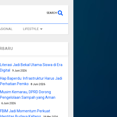
SEARCH
ASIONAL
LIFESTYLE
ERBARU
Literasi Jadi Bekal Utama Siswa di Era
Digital
9 Juni 2026
Hap Baperdu: Infrastruktur Harus Jadi
Perhatian Pemko
8 Juni 2026
Musim Kemarau, DPRD Dorong
Pengelolaan Sampah yang Aman
6 Juni 2026
FBIM Jadi Momentum Perkuat
Identitas Budaya Kalteng
19 Mei 2026