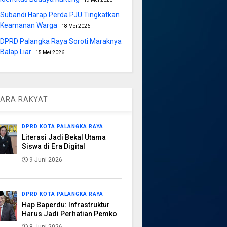
Subandi Harap Perda PJU Tingkatkan
Keamanan Warga
18 Mei 2026
DPRD Palangka Raya Soroti Maraknya
Balap Liar
15 Mei 2026
ARA RAKYAT
DPRD KOTA PALANGKA RAYA
Literasi Jadi Bekal Utama
Siswa di Era Digital
9 Juni 2026
DPRD KOTA PALANGKA RAYA
Hap Baperdu: Infrastruktur
Harus Jadi Perhatian Pemko