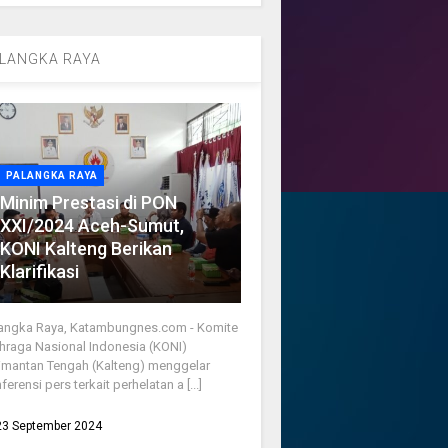
LANGKA RAYA
PALANGKA RAYA
Minim Prestasi di PON
XXI/2024 Aceh-Sumut,
KONI Kalteng Berikan
Klarifikasi
angka Raya, Katambungnes.com - Komite
hraga Nasional Indonesia (KONI)
imantan Tengah (Kalteng) menggelar
ferensi pers terkait perhelatan a [...]
23 September 2024