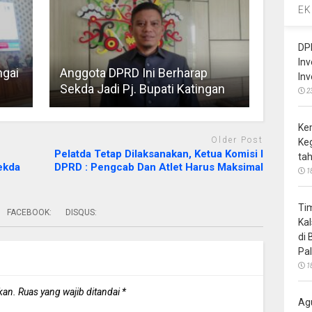
EK
DP
In
ngai
Anggota DPRD Ini Berharap
In
Sekda Jadi Pj. Bupati Katingan
2
Ke
Older Post
Ke
Pelatda Tetap Dilaksanakan, Ketua Komisi I
ta
ekda
DPRD : Pengcab Dan Atlet Harus Maksimal
1
Ti
FACEBOOK:
DISQUS:
Ka
di
Pa
1
kan.
Ruas yang wajib ditandai
*
Ag