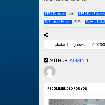
DPRD Katingan
DPRD Kota Palangk
743
Kalimantan Tengah
Kalteng Berka
2143
AUTHOR:
ADMIN 1
RECOMMENDED FOR YOU