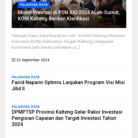
PALANGKA RAYA
Minim Prestasi di PON XXI/2024 Aceh-Sumut,
KONI Kalteng Berikan Klarifikasi
Palangka Raya, Katambungnes.com - Komite Olahraga Nasional
Indonesia (KONI) Kalimantan Tengah (Kalteng) menggelar
konferensi pers terkait perhelatan a [...]
23 September 2024
PALANGKA RAYA
Fairid Naparin Optimis Lanjukan Program Visi Misi
Jilid II
PALANGKA RAYA
DPMPTSP Provinsi Kalteng Gelar Rakor Investasi
Pengisian Capaian dan Target Investasi Tahun
2024