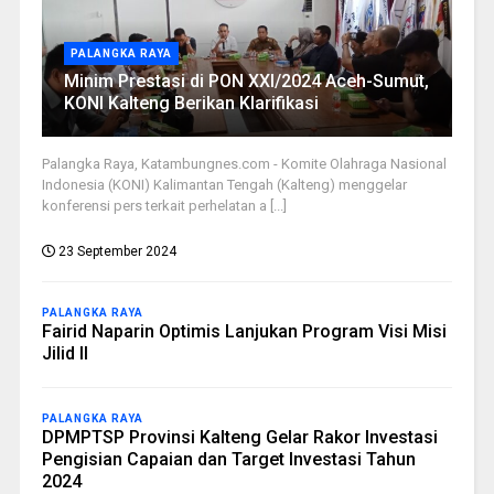
PALANGKA RAYA
Minim Prestasi di PON XXI/2024 Aceh-Sumut,
KONI Kalteng Berikan Klarifikasi
Palangka Raya, Katambungnes.com - Komite Olahraga Nasional
Indonesia (KONI) Kalimantan Tengah (Kalteng) menggelar
konferensi pers terkait perhelatan a [...]
23 September 2024
PALANGKA RAYA
Fairid Naparin Optimis Lanjukan Program Visi Misi
Jilid II
PALANGKA RAYA
DPMPTSP Provinsi Kalteng Gelar Rakor Investasi
Pengisian Capaian dan Target Investasi Tahun
2024