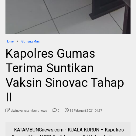
Home
Gunung Mas
Kapolres Gumas
Terima Suntikan
Vaksin Sinovac Tahap
II
dwinova katambungnews
0
16 Februari 2021 04:37
KATAMBUNGnews.com - KUALA KURUN – Kapolres