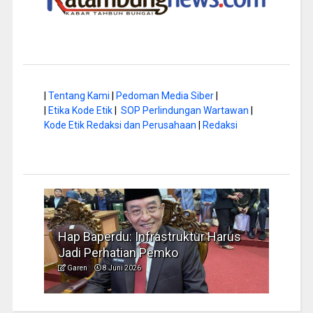
|
Tentang Kami
|
Pedoman Media Siber
|
|
Etika Kode Etik
|
SOP Perlindungan Wartawan
|
Kode Etik Redaksi dan Perusahaan
|
Redaksi
a di
Hap Baperdu: Infrastruktur Harus
Musi
Jadi Perhatian Pemko
Peng
Garen
8 Juni 2026
Garen