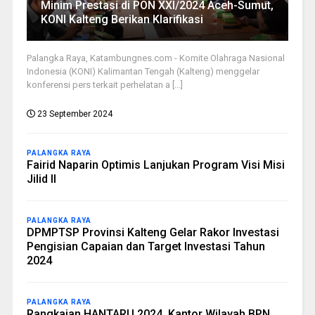
Minim Prestasi di PON XXI/2024 Aceh-Sumut,
KONI Kalteng Berikan Klarifikasi
Palangka Raya, Katambungnes.com - Komite Olahraga Nasional
Indonesia (KONI) Kalimantan Tengah (Kalteng) menggelar
konferensi pers terkait perhelatan a [...]
23 September 2024
PALANGKA RAYA
Fairid Naparin Optimis Lanjukan Program Visi Misi
Jilid II
PALANGKA RAYA
DPMPTSP Provinsi Kalteng Gelar Rakor Investasi
Pengisian Capaian dan Target Investasi Tahun
2024
PALANGKA RAYA
Rangkaian HANTARU 2024, Kantor Wilayah BPN