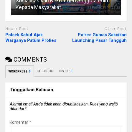
Sosialisasikan Rekrutmen Anggota Polri
Kepada Masyarakat
Newer Post
Older Post
Polsek Kahut Ajak
Polres Gumas Saksikan
Warganya Patuhi Prokes
Launching Pasar Tangguh
COMMENTS
FACEBOOK:
DISQUS:
0
WORDPRESS:
0
Tinggalkan Balasan
Alamat email Anda tidak akan dipublikasikan.
Ruas yang wajib
ditandai
*
Komentar
*