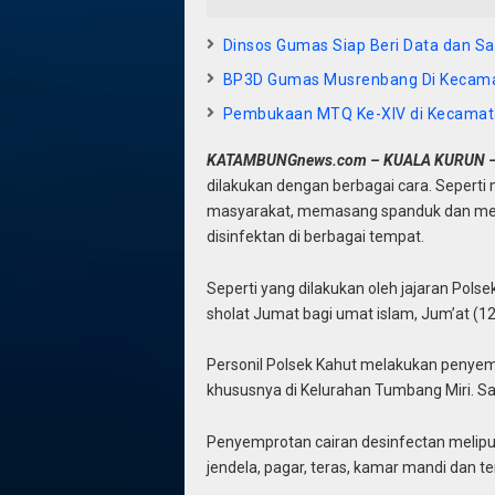
Dinsos Gumas Siap Beri Data dan S
BP3D Gumas Musrenbang Di Kecama
Pembukaan MTQ Ke-XIV di Kecamat
KATAMBUNGnews.com – KUALA KURUN 
dilakukan dengan berbagai cara. Sepert
masyarakat, memasang spanduk dan men
disinfektan di berbagai tempat.
Seperti yang dilakukan oleh jajaran Pol
sholat Jumat bagi umat islam, Jum’at (12
Personil Polsek Kahut melakukan penyem
khususnya di Kelurahan Tumbang Miri. Sal
Penyemprotan cairan desinfectan meliput
jendela, pagar, teras, kamar mandi dan t