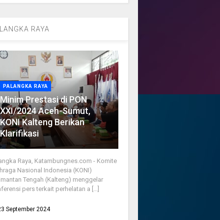
LANGKA RAYA
PALANGKA RAYA
Minim Prestasi di PON
XXI/2024 Aceh-Sumut,
KONI Kalteng Berikan
Klarifikasi
angka Raya, Katambungnes.com - Komite
hraga Nasional Indonesia (KONI)
imantan Tengah (Kalteng) menggelar
ferensi pers terkait perhelatan a [...]
23 September 2024