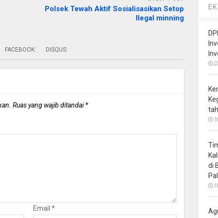
EK
Polsek Tewah Aktif Sosialisasikan Setop
Ilegal minning
DP
In
FACEBOOK:
DISQUS:
In
2
Ke
Ke
kan.
Ruas yang wajib ditandai
*
ta
1
Ti
Ka
di
Pa
1
Email
*
Ag