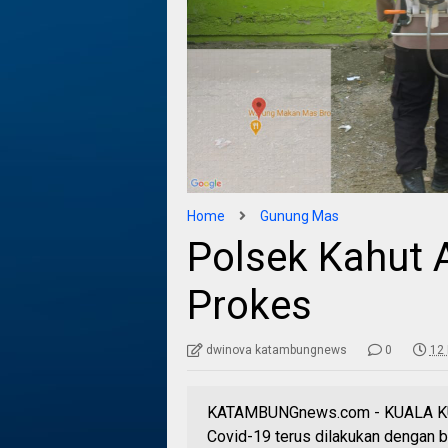
Home
Gunung Mas
Polsek Kahut 
Prokes
dwinova katambungnews
0
12 
KATAMBUNGnews.com - KUALA KUR
Covid-19 terus dilakukan dengan 