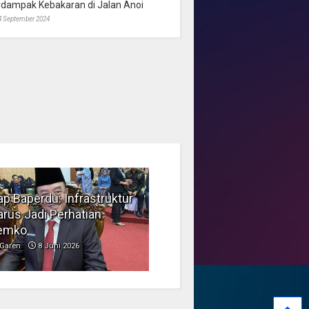
rdampak Kebakaran di Jalan Anoi
4 September 2024
p Baperdu: Infrastruktur
Musim Kemarau, DPRD
rus Jadi Perhatian
Dorong Pengelolaan
emko
Sampah yang Aman
Garen
8 Juni 2026
Garen
6 Juni 2026