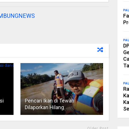
PA
AMBUNGNEWS
Fa
Pr
PA
DP
Ge
Ca
Ta
PA
Ra
Ka
si
Pencari Ikan di Tewah
Ka
Dilaporkan Hilang
Se
Older Post