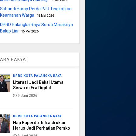
Subandi Harap Perda PJU Tingkatkan
Keamanan Warga
18 Mei 2026
DPRD Palangka Raya Soroti Maraknya
Balap Liar
15 Mei 2026
ARA RAKYAT
DPRD KOTA PALANGKA RAYA
Literasi Jadi Bekal Utama
Siswa di Era Digital
9 Juni 2026
DPRD KOTA PALANGKA RAYA
Hap Baperdu: Infrastruktur
Harus Jadi Perhatian Pemko