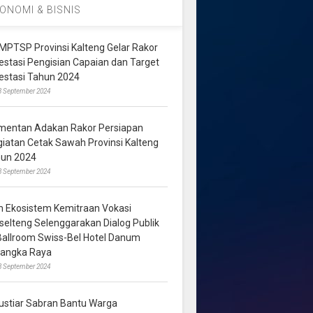
ONOMI & BISNIS
MPTSP Provinsi Kalteng Gelar Rakor
vestasi Pengisian Capaian dan Target
vestasi Tahun 2024
3 September 2024
mentan Adakan Rakor Persiapan
giatan Cetak Sawah Provinsi Kalteng
hun 2024
8 September 2024
m Ekosistem Kemitraan Vokasi
lselteng Selenggarakan Dialog Publik
 Ballroom Swiss-Bel Hotel Danum
langka Raya
8 September 2024
ustiar Sabran Bantu Warga