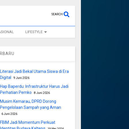
SEARCH
ASIONAL
LIFESTYLE
ERBARU
Literasi Jadi Bekal Utama Siswa di Era
Digital
9 Juni 2026
Hap Baperdu: Infrastruktur Harus Jadi
Perhatian Pemko
8 Juni 2026
Musim Kemarau, DPRD Dorong
Pengelolaan Sampah yang Aman
6 Juni 2026
FBIM Jadi Momentum Perkuat
Identitas Budaya Kalteng
19 Mei 2026