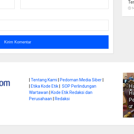
Te
1
atan di Gunung
|
Tentang Kami
|
Pedoman Media Siber
|
Ha
|
Etika Kode Etik
|
SOP Perlindungan
, Ini
Literasi Jadi Bekal Utama
Ha
Wartawan
|
Kode Etik Redaksi dan
bnya
Perusahaan
|
Redaksi
Siswa di Era Digital
P
atambungnews
Garen
9 Juni 2026