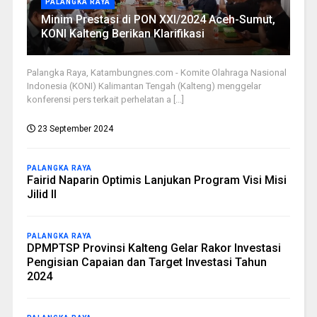
PALANGKA RAYA
Minim Prestasi di PON XXI/2024 Aceh-Sumut,
KONI Kalteng Berikan Klarifikasi
Palangka Raya, Katambungnes.com - Komite Olahraga Nasional
Indonesia (KONI) Kalimantan Tengah (Kalteng) menggelar
konferensi pers terkait perhelatan a [...]
23 September 2024
PALANGKA RAYA
Fairid Naparin Optimis Lanjukan Program Visi Misi
Jilid II
PALANGKA RAYA
DPMPTSP Provinsi Kalteng Gelar Rakor Investasi
Pengisian Capaian dan Target Investasi Tahun
2024