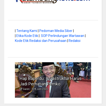
|
Tentang Kami
|
Pedoman Media Siber
|
|
Etika Kode Etik
|
SOP Perlindungan Wartawan
|
Kode Etik Redaksi dan Perusahaan
|
Redaksi
rastruktur Harus
Musim Kemarau, DPRD Dorong
Pemko
Pengelolaan Sampah yang Aman
Garen
6 Juni 2026