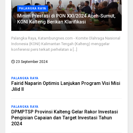
PALANGKA RAYA
Minim Prestasi di PON XXI/2024 Aceh-Sumut,
KONI Kalteng Berikan Klarifikasi
Palangka Raya, Katambungnes.com - Komite Olahraga Nasional
Indonesia (KONI) Kalimantan Tengah (Kalteng) menggelar
konferensi pers terkait perhelatan a [...]
23 September 2024
PALANGKA RAYA
Fairid Naparin Optimis Lanjukan Program Visi Misi
Jilid II
PALANGKA RAYA
DPMPTSP Provinsi Kalteng Gelar Rakor Investasi
Pengisian Capaian dan Target Investasi Tahun
2024