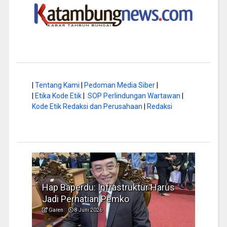
|
Tentang Kami
|
Pedoman Media Siber
|
|
Etika Kode Etik
|
SOP Perlindungan Wartawan
|
Kode Etik Redaksi dan Perusahaan
|
Redaksi
a di
Hap Baperdu: Infrastruktur Harus
Musi
Jadi Perhatian Pemko
Peng
Garen
8 Juni 2026
Garen