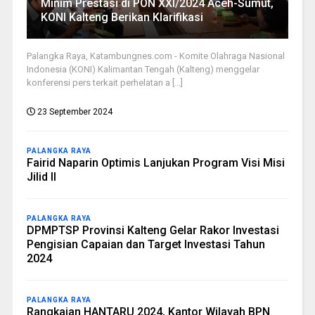
Minim Prestasi di PON XXI/2024 Aceh-Sumut,
KONI Kalteng Berikan Klarifikasi
Palangka Raya, Katambungnes.com - Komite Olahraga Nasional
Indonesia (KONI) Kalimantan Tengah (Kalteng) menggelar
konferensi pers terkait perhelatan a [...]
23 September 2024
PALANGKA RAYA
Fairid Naparin Optimis Lanjukan Program Visi Misi
Jilid II
PALANGKA RAYA
DPMPTSP Provinsi Kalteng Gelar Rakor Investasi
Pengisian Capaian dan Target Investasi Tahun
2024
PALANGKA RAYA
Rangkaian HANTARU 2024, Kantor Wilayah BPN