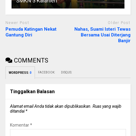
SMKN 3 Kalahien
Newer Post
Older Post
Pemuda Katingan Nekat
Nahas, Suami Isteri Tewas
Gantung Diri
Bersama Usai Diterjang
Banjir
COMMENTS
FACEBOOK:
DISQUS:
WORDPRESS:
0
Tinggalkan Balasan
Alamat email Anda tidak akan dipublikasikan.
Ruas yang wajib
ditandai
*
Komentar
*