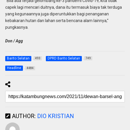
“Bila ada terjadi gelombang ke-3 pandemi Covid-19, kita tidak
capek lagi mencari duitnya, dana itu termasuk biaya tak terduga
yang kegunaannya juga diperuntukkan bagi penanganan
kebakaran hutan dan lahan serta bencana alam lainnya,”
pungkasnya.
Don / Agg
Barito Selatan
DPRD Barito Selatan
493
749
Headline
4484
AUTHOR:
DIO KRISTIAN