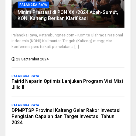
PALANGKA RAYA
Minim Prestasi di PON XXI/2024 Aceh-Sumut,
KONI Kalteng Berikan Klarifikasi
Palangka Raya, Katambungnes.com - Komite Olahraga Nasional
Indonesia (KONI) Kalimantan Tengah (Kalteng) menggelar
konferensi pers terkait perhelatan a [...]
23 September 2024
PALANGKA RAYA
Fairid Naparin Optimis Lanjukan Program Visi Misi
Jilid II
PALANGKA RAYA
DPMPTSP Provinsi Kalteng Gelar Rakor Investasi
Pengisian Capaian dan Target Investasi Tahun
2024