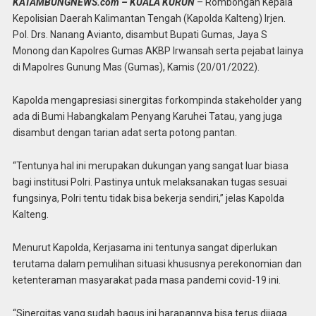
KATAMBUNGNEWS.com – KUALA KURUN
– Rombongan Kepala
Kepolisian Daerah Kalimantan Tengah (Kapolda Kalteng) Irjen.
Pol. Drs. Nanang Avianto, disambut Bupati Gumas, Jaya S
Monong dan Kapolres Gumas AKBP Irwansah serta pejabat lainya
di Mapolres Gunung Mas (Gumas), Kamis (20/01/2022).
Kapolda mengapresiasi sinergitas forkompinda stakeholder yang
ada di Bumi Habangkalam Penyang Karuhei Tatau, yang juga
disambut dengan tarian adat serta potong pantan.
“Tentunya hal ini merupakan dukungan yang sangat luar biasa
bagi institusi Polri. Pastinya untuk melaksanakan tugas sesuai
fungsinya, Polri tentu tidak bisa bekerja sendiri,” jelas Kapolda
Kalteng.
Menurut Kapolda, Kerjasama ini tentunya sangat diperlukan
terutama dalam pemulihan situasi khususnya perekonomian dan
ketenteraman masyarakat pada masa pandemi covid-19 ini.
“Sinergitas yang sudah bagus ini harapannya bisa terus dijaga.