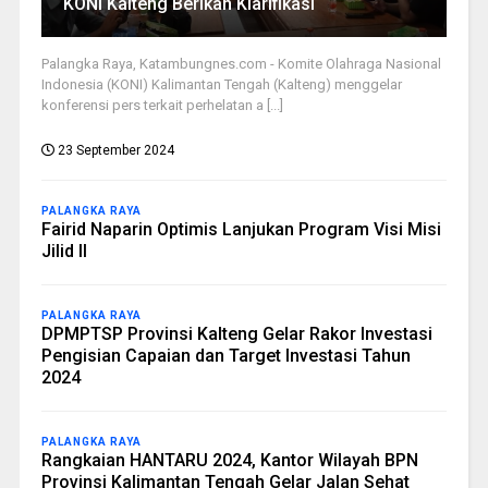
KONI Kalteng Berikan Klarifikasi
Palangka Raya, Katambungnes.com - Komite Olahraga Nasional
Indonesia (KONI) Kalimantan Tengah (Kalteng) menggelar
konferensi pers terkait perhelatan a [...]
23 September 2024
PALANGKA RAYA
Fairid Naparin Optimis Lanjukan Program Visi Misi
Jilid II
PALANGKA RAYA
DPMPTSP Provinsi Kalteng Gelar Rakor Investasi
Pengisian Capaian dan Target Investasi Tahun
2024
PALANGKA RAYA
Rangkaian HANTARU 2024, Kantor Wilayah BPN
Provinsi Kalimantan Tengah Gelar Jalan Sehat