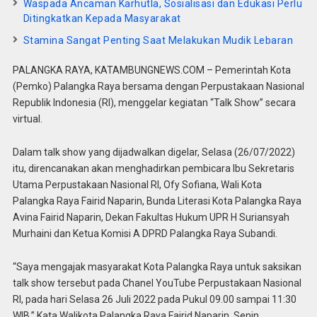
Waspada Ancaman Karhutla, Sosialisasi dan Edukasi Perlu
Ditingkatkan Kepada Masyarakat
Stamina Sangat Penting Saat Melakukan Mudik Lebaran
PALANGKA RAYA, KATAMBUNGNEWS.COM – Pemerintah Kota
(Pemko) Palangka Raya bersama dengan Perpustakaan Nasional
Republik Indonesia (RI), menggelar kegiatan “Talk Show” secara
virtual.
Dalam talk show yang dijadwalkan digelar, Selasa (26/07/2022)
itu, direncanakan akan menghadirkan pembicara Ibu Sekretaris
Utama Perpustakaan Nasional RI, Ofy Sofiana, Wali Kota
Palangka Raya Fairid Naparin, Bunda Literasi Kota Palangka Raya
Avina Fairid Naparin, Dekan Fakultas Hukum UPR H Suriansyah
Murhaini dan Ketua Komisi A DPRD Palangka Raya Subandi.
“Saya mengajak masyarakat Kota Palangka Raya untuk saksikan
talk show tersebut pada Chanel YouTube Perpustakaan Nasional
RI, pada hari Selasa 26 Juli 2022 pada Pukul 09.00 sampai 11:30
WIB,” Kata Walikota Palangka Raya Fairid Naparin, Senin