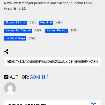
Raya untuk menjadi pemimpin masa depan,” pungkas Fairid.
(Red/Hendrik).
Ekonomi Bisnis
Headline
764
4484
Kalimantan Tengah
Kalteng Berkah
2143
1219
Palangka Raya
2560
AUTHOR:
ADMIN 1