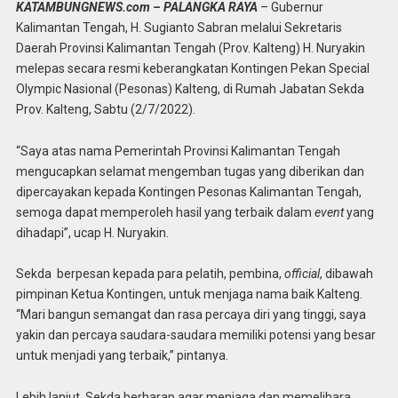
KATAMBUNGNEWS.com – PALANGKA RAYA
– Gubernur
Kalimantan Tengah, H. Sugianto Sabran melalui Sekretaris
Daerah Provinsi Kalimantan Tengah (Prov. Kalteng) H. Nuryakin
melepas secara resmi keberangkatan Kontingen Pekan Special
Olympic Nasional (Pesonas) Kalteng, di Rumah Jabatan Sekda
Prov. Kalteng, Sabtu (2/7/2022).
“Saya atas nama Pemerintah Provinsi Kalimantan Tengah
mengucapkan selamat mengemban tugas yang diberikan dan
dipercayakan kepada Kontingen Pesonas Kalimantan Tengah,
semoga dapat memperoleh hasil yang terbaik dalam
event
yang
dihadapi”, ucap H. Nuryakin.
Sekda berpesan kepada para pelatih, pembina,
official
, dibawah
pimpinan Ketua Kontingen, untuk menjaga nama baik Kalteng.
“Mari bangun semangat dan rasa percaya diri yang tinggi, saya
yakin dan percaya saudara-saudara memiliki potensi yang besar
untuk menjadi yang terbaik,” pintanya.
Lebih lanjut, Sekda berharap agar menjaga dan memelihara