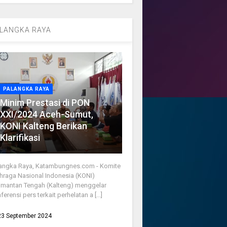
LANGKA RAYA
PALANGKA RAYA
Minim Prestasi di PON
XXI/2024 Aceh-Sumut,
KONI Kalteng Berikan
Klarifikasi
angka Raya, Katambungnes.com - Komite
hraga Nasional Indonesia (KONI)
imantan Tengah (Kalteng) menggelar
ferensi pers terkait perhelatan a [...]
23 September 2024