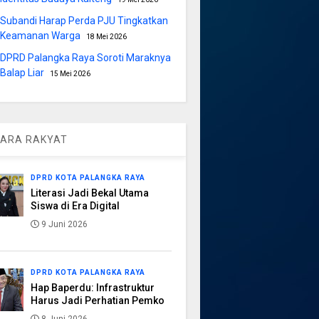
Subandi Harap Perda PJU Tingkatkan
Keamanan Warga
18 Mei 2026
DPRD Palangka Raya Soroti Maraknya
Balap Liar
15 Mei 2026
ARA RAKYAT
DPRD KOTA PALANGKA RAYA
Literasi Jadi Bekal Utama
Siswa di Era Digital
9 Juni 2026
DPRD KOTA PALANGKA RAYA
Hap Baperdu: Infrastruktur
Harus Jadi Perhatian Pemko