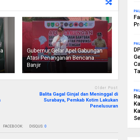
PA
Fa
Pr
PA
DP
ja
Gubernur Gelar Apel Gabungan
Ge
Atasi Penanganan Bencana
Ca
Banjir
Ta
Older Post
PA
Balita Gagal Ginjal dan Meninggal di
Ra
a
Surabaya, Pemkab Kotim Lakukan
Ka
Penelusuran
Ka
Se
FACEBOOK:
DISQUS:
0