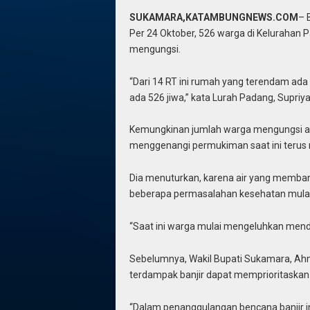
SUKAMARA,KATAMBUNGNEWS.COM
– 
Per 24 Oktober, 526 warga di Keluraha
mengungsi.
“Dari 14 RT ini rumah yang terendam ad
ada 526 jiwa,” kata Lurah Padang, Supriy
Kemungkinan jumlah warga mengungsi aka
menggenangi permukiman saat ini terus n
Dia menuturkan, karena air yang memban
beberapa permasalahan kesehatan mulai b
“Saat ini warga mulai mengeluhkan mender
Sebelumnya, Wakil Bupati Sukamara, Ah
terdampak banjir dapat memprioritaskan ib
“Dalam penanggulangan bencana banjir ini,