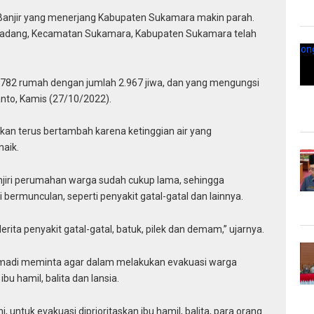
Banjir yang menerjang Kabupaten Sukamara makin parah.
n Padang, Kecamatan Sukamara, Kabupaten Sukamara telah
a 782 rumah dengan jumlah 2.967 jiwa, dan yang mengungsi
anto, Kamis (27/10/2022).
n terus bertambah karena ketinggian air yang
aik.
jiri perumahan warga sudah cukup lama, sehingga
ermunculan, seperti penyakit gatal-gatal dan lainnya.
ita penyakit gatal-gatal, batuk, pilek dan demam,” ujarnya.
madi meminta agar dalam melakukan evakuasi warga
u hamil, balita dan lansia.
 untuk evakuasi diprioritaskan ibu hamil, balita, para orang