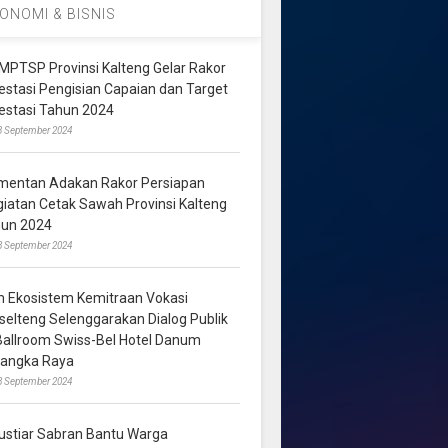
ONOMI & BISNIS
MPTSP Provinsi Kalteng Gelar Rakor
vestasi Pengisian Capaian dan Target
vestasi Tahun 2024
3 September 2024
mentan Adakan Rakor Persiapan
giatan Cetak Sawah Provinsi Kalteng
hun 2024
8 September 2024
m Ekosistem Kemitraan Vokasi
lselteng Selenggarakan Dialog Publik
 Ballroom Swiss-Bel Hotel Danum
langka Raya
8 September 2024
ustiar Sabran Bantu Warga