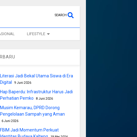
SEARCH
ASIONAL
LIFESTYLE
ERBARU
Literasi Jadi Bekal Utama Siswa di Era
Digital
9 Juni 2026
Hap Baperdu: Infrastruktur Harus Jadi
Perhatian Pemko
8 Juni 2026
Musim Kemarau, DPRD Dorong
Pengelolaan Sampah yang Aman
6 Juni 2026
FBIM Jadi Momentum Perkuat
Identitas Budaya Kalteng
19 Mei 2026