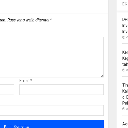
EK
DP
kan.
Ruas yang wajib ditandai
*
In
In
2
Ke
Ke
ta
1
Email
*
Ti
Ka
di
Pa
1
Ag