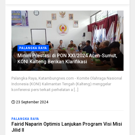
PALANGKA RAYA
Minim Prestasi di PON XXI/2024 Aceh-Sumut,
KONI Kalteng Berikan Klarifikasi
Palangka Raya, Katambungnes.com - Komite Olahraga Nasional
Indonesia (KONI) Kalimantan Tengah (Kalteng) menggelar
konferensi pers terkait perhelatan a [...]
23 September 2024
PALANGKA RAYA
Fairid Naparin Optimis Lanjukan Program Visi Misi
Jilid II