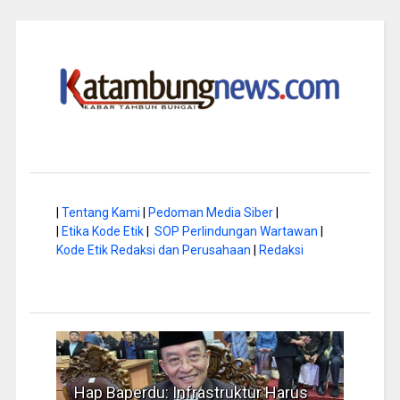
|
Tentang Kami
|
Pedoman Media Siber
|
|
Etika Kode Etik
|
SOP Perlindungan Wartawan
|
Kode Etik Redaksi dan Perusahaan
|
Redaksi
a di
Hap Baperdu: Infrastruktur Harus
Musi