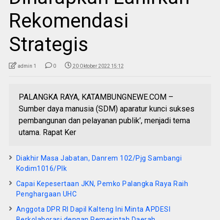
Rekomendasi
Strategis
admin 1
0
20 Oktober 2022 15:12
PALANGKA RAYA, KATAMBUNGNEWE.COM –
Sumber daya manusia (SDM) aparatur kunci sukses
pembangunan dan pelayanan publik’, menjadi tema
utama. Rapat Ker
Diakhir Masa Jabatan, Danrem 102/Pjg Sambangi
Kodim1016/Plk
Capai Kepesertaan JKN, Pemko Palangka Raya Raih
Penghargaan UHC
Anggota DPR RI Dapil Kalteng Ini Minta APDESI
Berkolaborasi dengan Pemerintah Daerah