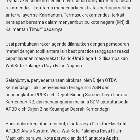
“Pada raker sebelum-sebelumnya, sudah banyak menghasilkan
rekomendasi. Terutama mengenai konektivitas berbagai sektor
antar wilayah se-Kalimantan. Termasuk rekomendasi terkait
persiapan bersama dalam menyambut ibu kota negara (IKN) di
Kalimantan Timur,” paparnya.
Usai pembukaan raker, agenda dilanjutkan dengan pemaparan
materi dengan topik antara lain best practice tanggapan reaksi
cepat layanan masyarakat : Fairid-Umi Siaga 112 disampaikan
Wali Kota Palangka Raya Fairid Naparin.
Selanjutnya, penyederhanaan birokrasi oleh Ditjen OTDA
Kemendagri. Lalu, penyelesaian tenaga non ASN dan
pengangkatan PPPK oleh Deputi Bidang Sumber Daya Paratur
Kemenpan-RB, dan penganggaran belanja SDM aparatur pada
APBD oleh Dirjen Bina Keuangan Daerah Kemendagri.
Hadir dalam kegiatan tersebut, diantaranya Direktur Eksekutif
APEKSI Alwis Rustam, Wakil Wali Kota Palangka Raya Hj Umi
Mastikah, para wali kota perwakilan dari 9 anggota Apeksi