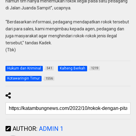
namun tim hanya menemukan rokok ilegal pada satu pedagang
di Jalan Juanda Sampit”, ucapnya.
“Berdasarkan informasi, pedagang mendapatkan rokok tersebut
dari para sales, kami mengimbau kepada agen, pedagang dan
juga masyarakat agar menghindari rokok-rokok jenis ilegal
tersebut,” tandas Kadek.
(Tbk)
Hukum dan Kriminal
Kalteng Berkah
541
1219
Kotawaringin Timur
1556
AUTHOR:
ADMIN 1