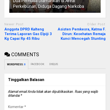
Dua Pemuda Diamankan di Areal
Perkebunan, Diduga Dagang Narkoba
Newer Post
Older Post
Anggota DPRD Kalteng
Asisten Pemkesra, Katma F.
Terima Laporan Gas Elpiji 3
Dirun: Kesehatan Remaja
Kg Capai Rp 45 Ribu
Kunci Mencegah Stunting
COMMENTS
FACEBOOK:
DISQUS:
WORDPRESS:
0
Tinggalkan Balasan
Alamat email Anda tidak akan dipublikasikan.
Ruas yang wajib
ditandai
*
Komentar
*