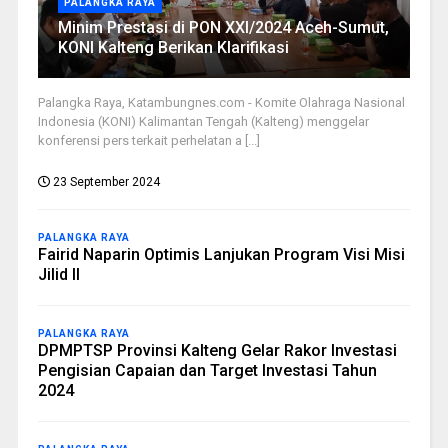
PALANGKA RAYA
Minim Prestasi di PON XXI/2024 Aceh-Sumut,
KONI Kalteng Berikan Klarifikasi
Palangka Raya, Katambungnes.com - Komite Olahraga Nasional
Indonesia (KONI) Kalimantan Tengah (Kalteng) menggelar
konferensi pers terkait perhelatan a [...]
23 September 2024
PALANGKA RAYA
Fairid Naparin Optimis Lanjukan Program Visi Misi
Jilid II
PALANGKA RAYA
DPMPTSP Provinsi Kalteng Gelar Rakor Investasi
Pengisian Capaian dan Target Investasi Tahun
2024