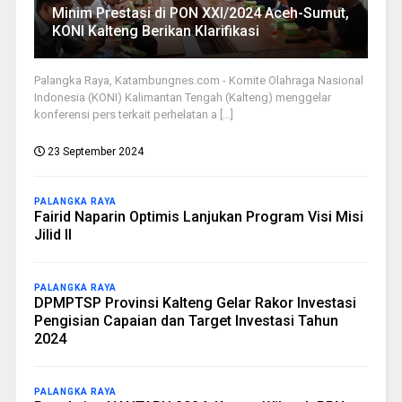
Minim Prestasi di PON XXI/2024 Aceh-Sumut,
KONI Kalteng Berikan Klarifikasi
Palangka Raya, Katambungnes.com - Komite Olahraga Nasional
Indonesia (KONI) Kalimantan Tengah (Kalteng) menggelar
konferensi pers terkait perhelatan a [...]
23 September 2024
PALANGKA RAYA
Fairid Naparin Optimis Lanjukan Program Visi Misi
Jilid II
PALANGKA RAYA
DPMPTSP Provinsi Kalteng Gelar Rakor Investasi
Pengisian Capaian dan Target Investasi Tahun
2024
PALANGKA RAYA