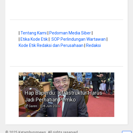
|
Tentang Kami
|
Pedoman Media Siber
|
|
Etika Kode Etik
|
SOP Perlindungan Wartawan
|
Kode Etik Redaksi dan Perusahaan
|
Redaksi
a di
Hap Baperdu: Infrastruktur Harus
Musi
Jadi Perhatian Pemko
Peng
Garen
8 Juni 2026
Garen
© 2025 Katambungnews. All rights reserved.