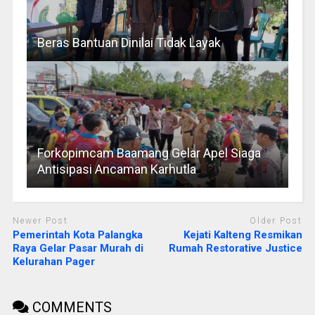
Beras Bantuan Dinilai Tidak Layak
Forkopimcam Baamang Gelar Apel Siaga
Antisipasi Ancaman Karhutla
Newer Post
Older Post
Pemerintah Kota Palangka
Kejati Kalteng Resmikan
Raya Gelar Pasar Murah di
Rumah Restorative Justice
Kelurahan Pager
COMMENTS