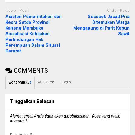
Newer Post
Older Post
Asisten Pemerintahan dan
Sesosok Jasad Pria
Kesra Setda Provinsi
Ditemukan Warga
Kalteng Membuka
Mengapung di Parit Kebun
Sosialisasi Kebijakan
Sawit
Perlindungan Hak
Perempuan Dalam Situasi
Darurat
COMMENTS
FACEBOOK:
DISQUS:
WORDPRESS:
0
Tinggalkan Balasan
Alamat email Anda tidak akan dipublikasikan.
Ruas yang wajib
ditandai
*
Komentar
*