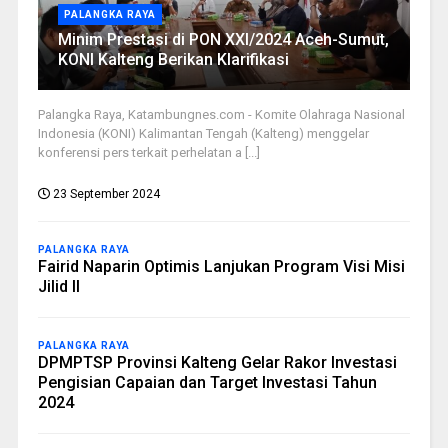
PALANGKA RAYA
Minim Prestasi di PON XXI/2024 Aceh-Sumut,
KONI Kalteng Berikan Klarifikasi
Palangka Raya, Katambungnes.com - Komite Olahraga Nasional
Indonesia (KONI) Kalimantan Tengah (Kalteng) menggelar
konferensi pers terkait perhelatan a [...]
23 September 2024
PALANGKA RAYA
Fairid Naparin Optimis Lanjukan Program Visi Misi
Jilid II
PALANGKA RAYA
DPMPTSP Provinsi Kalteng Gelar Rakor Investasi
Pengisian Capaian dan Target Investasi Tahun
2024