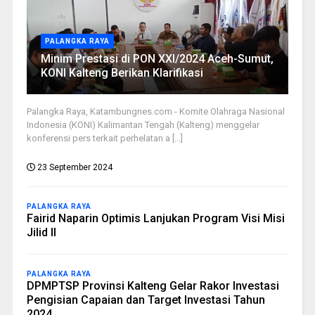
PALANGKA RAYA
Minim Prestasi di PON XXI/2024 Aceh-Sumut,
KONI Kalteng Berikan Klarifikasi
Palangka Raya, Katambungnes.com - Komite Olahraga Nasional
Indonesia (KONI) Kalimantan Tengah (Kalteng) menggelar
konferensi pers terkait perhelatan a [...]
23 September 2024
PALANGKA RAYA
Fairid Naparin Optimis Lanjukan Program Visi Misi
Jilid II
PALANGKA RAYA
DPMPTSP Provinsi Kalteng Gelar Rakor Investasi
Pengisian Capaian dan Target Investasi Tahun
2024