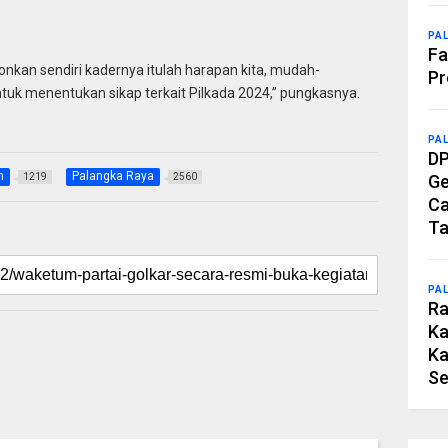
PA
Fa
nkan sendiri kadernya itulah harapan kita, mudah-
Pr
ntuk menentukan sikap terkait Pilkada 2024,” pungkasnya.
PA
DP
h
Palangka Raya
1219
2560
Ge
Ca
Ta
PA
Ra
Ka
Ka
Se