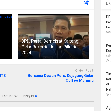
EK
DP
In
In
2
DPD. Partai Demokrat Kalteng
Ke
Gelar Rakorda Jelang Pilkada
Ke
2024
ta
1
Older Post
Ti
 ITS
Bersama Dewan Pers, Kejagung Gelar
Ka
Coffee Morning
di
Pa
1
FACEBOOK:
DISQUS:
0
Ag