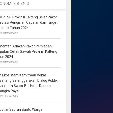
ONOMI & BISNIS
MPTSP Provinsi Kalteng Gelar Rakor
vestasi Pengisian Capaian dan Target
vestasi Tahun 2024
3 September 2024
mentan Adakan Rakor Persiapan
giatan Cetak Sawah Provinsi Kalteng
hun 2024
8 September 2024
m Ekosistem Kemitraan Vokasi
lselteng Selenggarakan Dialog Publik
 Ballroom Swiss-Bel Hotel Danum
langka Raya
8 September 2024
ustiar Sabran Bantu Warga