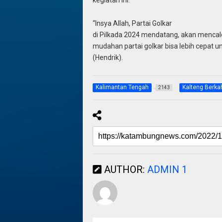
kegiatan ini.
“Insya Allah, Partai Golkar
di Pilkada 2024 mendatang, akan mencalo
mudahan partai golkar bisa lebih cepat u
(Hendrik).
Kalimantan Tengah
Kalteng Berka
2143
AUTHOR:
ADMIN 1