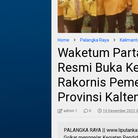
Home
Palangka Raya
Kalimant
Waketum Parta
Resmi Buka Ke
Rakornis Pem
Provinsi Kalt
admin 1
0
10 Desember 2022 0
PALANGKA RAYA || www.liputankalt
Golkar menggelar Kegiatan Pendidi