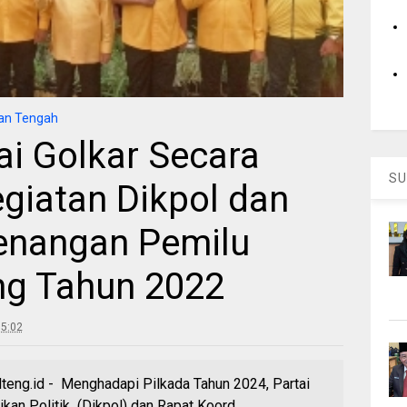
an Tengah
i Golkar Secara
SU
giatan Dikpol dan
enangan Pemilu
eng Tahun 2022
5:02
eng.id - Menghadapi Pilkada Tahun 2024, Partai
kan Politik (Dikpol) dan Rapat Koord