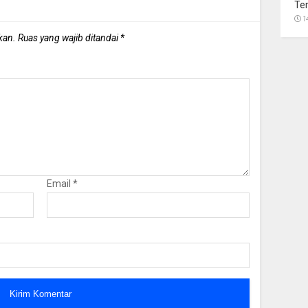
Te
1
kan.
Ruas yang wajib ditandai
*
Email
*