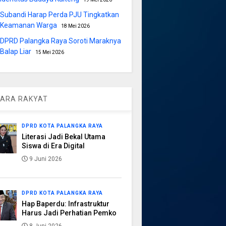
Subandi Harap Perda PJU Tingkatkan
Keamanan Warga
18 Mei 2026
DPRD Palangka Raya Soroti Maraknya
Balap Liar
15 Mei 2026
ARA RAKYAT
DPRD KOTA PALANGKA RAYA
Literasi Jadi Bekal Utama
Siswa di Era Digital
9 Juni 2026
DPRD KOTA PALANGKA RAYA
Hap Baperdu: Infrastruktur
Harus Jadi Perhatian Pemko