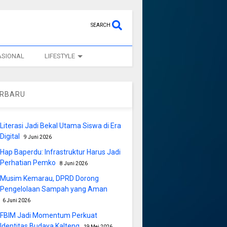
SEARCH
ASIONAL
LIFESTYLE
ERBARU
Literasi Jadi Bekal Utama Siswa di Era
Digital
9 Juni 2026
Hap Baperdu: Infrastruktur Harus Jadi
Perhatian Pemko
8 Juni 2026
Musim Kemarau, DPRD Dorong
Pengelolaan Sampah yang Aman
6 Juni 2026
FBIM Jadi Momentum Perkuat
Identitas Budaya Kalteng
19 Mei 2026