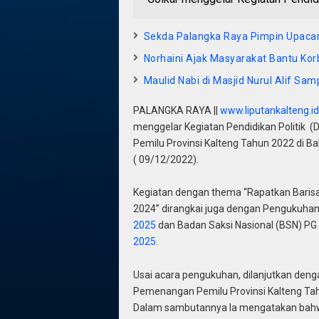
Sekda Palangka Raya Pimpin Upacara
Norhaini Ajak Masyarakat Bantu K
Maulid Nabi di Masjid Nurul Alif Sam
PALANGKA RAYA ||
www.liputankalteng.id
menggelar Kegiatan Pendidikan Politik (
Pemilu Provinsi Kalteng Tahun 2022 di B
( 09/12/2022).
Kegiatan dengan thema “Rapatkan Barisan
2024” dirangkai juga dengan Pengukuha
2025
dan Badan Saksi Nasional (BSN) PG 
2025
.
Usai acara pengukuhan, dilanjutkan deng
Pemenangan Pemilu Provinsi Kalteng Tahu
Dalam sambutannya Ia mengatakan bahw