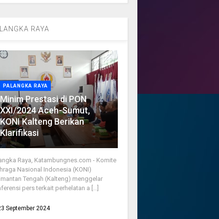
LANGKA RAYA
PALANGKA RAYA
Minim Prestasi di PON
XXI/2024 Aceh-Sumut,
KONI Kalteng Berikan
Klarifikasi
angka Raya, Katambungnes.com - Komite
hraga Nasional Indonesia (KONI)
imantan Tengah (Kalteng) menggelar
ferensi pers terkait perhelatan a [...]
23 September 2024