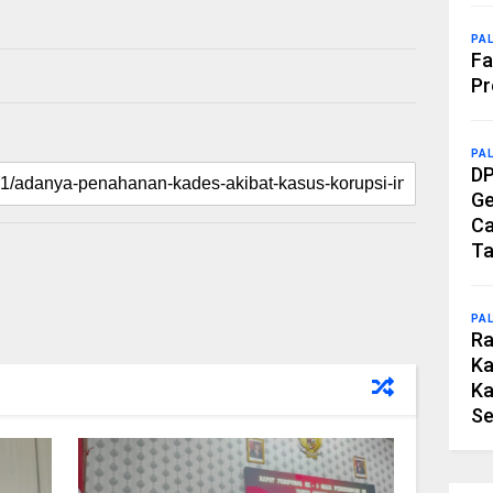
PA
Fa
Pr
PA
DP
Ge
Ca
Ta
PA
Ra
Ka
Ka
Se