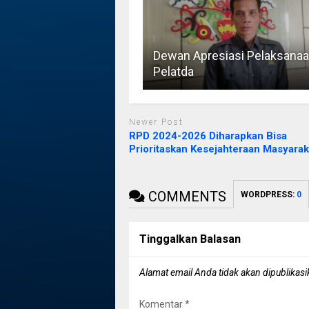
Dewan Apresiasi Pelaksana
Pelatda
Newer Post
RPD 2024-2026 Diharapkan Bisa
Prioritaskan Kesejahteraan Masyarak
COMMENTS
WORDPRESS:
0
Tinggalkan Balasan
Alamat email Anda tidak akan dipublikasi
Komentar
*