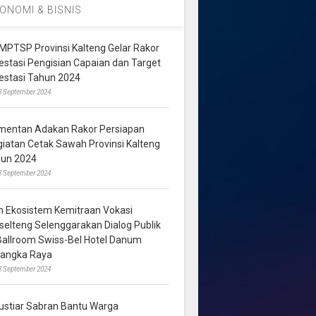
ONOMI & BISNIS
MPTSP Provinsi Kalteng Gelar Rakor
vestasi Pengisian Capaian dan Target
vestasi Tahun 2024
3 September 2024
mentan Adakan Rakor Persiapan
giatan Cetak Sawah Provinsi Kalteng
hun 2024
8 September 2024
m Ekosistem Kemitraan Vokasi
lselteng Selenggarakan Dialog Publik
 Ballroom Swiss-Bel Hotel Danum
langka Raya
8 September 2024
ustiar Sabran Bantu Warga