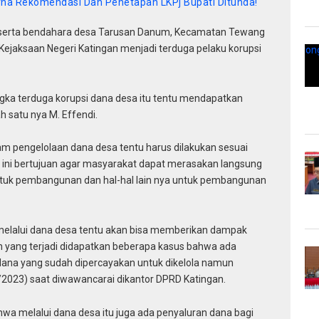
rna Rekomendasi Dan Penetapan LKPj Bupati Ditunda!
beserta bendahara desa Tarusan Danum, Kecamatan Tewang
 Kejaksaan Negeri Katingan menjadi terduga pelaku korupsi
ka terduga korupsi dana desa itu tentu mendapatkan
h satu nya M. Effendi.
lam pengelolaan dana desa tentu harus dilakukan sesuai
l ini bertujuan agar masyarakat dapat merasakan langsung
ntuk pembangunan dan hal-hal lain nya untuk pembangunan
, melalui dana desa tentu akan bisa memberikan dampak
 yang terjadi didapatkan beberapa kasus bahwa ada
na yang sudah dipercayakan untuk dikelola namun
1/2023) saat diwawancarai dikantor DPRD Katingan.
wa melalui dana desa itu juga ada penyaluran dana bagi