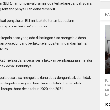
 (BLT), namun penyaluran ini juga terkadang banyak suara
 tentang penyaluran dana tersebut.
PA
it penyaluran BLT ini, baik itu terlambat dalam
endapatkan hak nya,”Imbuhnya.
r kepala desa yang ada di Katingan bisa mengelola dana
n prosedur yang berlaku sehingga terhindar dari hal-hal
hukum.
kat melalui dana desa, serta lakukan pembangunan melalui
hak desa,” Imbuhnya.
pala desa bisa mengelola dana desa dengan baik dan tidak
Pal
n kepala desa yang baru baru ini telah ditahan oleh
Ola
 korupsi dana desa tahun 2020 dan 2021.
Kal
kon