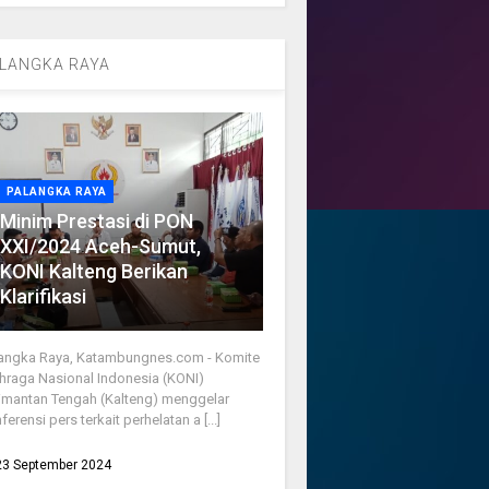
LANGKA RAYA
PALANGKA RAYA
Minim Prestasi di PON
XXI/2024 Aceh-Sumut,
KONI Kalteng Berikan
Klarifikasi
angka Raya, Katambungnes.com - Komite
hraga Nasional Indonesia (KONI)
imantan Tengah (Kalteng) menggelar
ferensi pers terkait perhelatan a [...]
23 September 2024