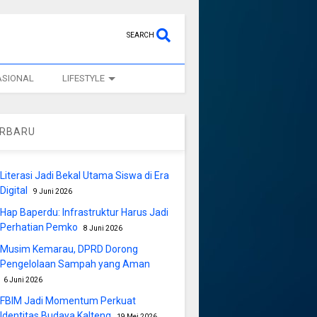
SEARCH
ASIONAL
LIFESTYLE
ERBARU
Literasi Jadi Bekal Utama Siswa di Era
Digital
9 Juni 2026
Hap Baperdu: Infrastruktur Harus Jadi
Perhatian Pemko
8 Juni 2026
Musim Kemarau, DPRD Dorong
Pengelolaan Sampah yang Aman
6 Juni 2026
FBIM Jadi Momentum Perkuat
Identitas Budaya Kalteng
19 Mei 2026