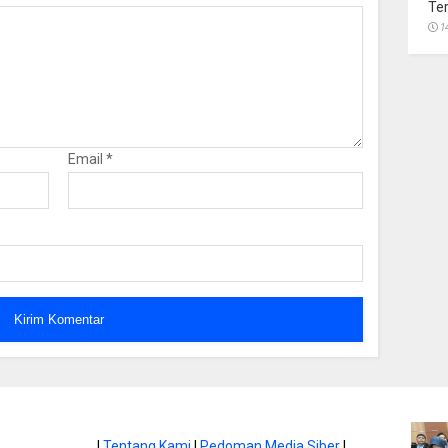
Te
1
Email
*
|
Tentang Kami
|
Pedoman Media Siber
|