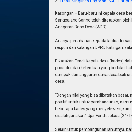
Tidak Singkron Laporan PAD, Paripu
Kasongan – Baru-baru ini kepala desa 
Sanggalang Garing telah ditetapkan oleh
Anggaran Dana Desa (ADD).
Adanya penahanan kepada kedua tersang
respon dari kalangan DPRD Katingan, sala
Dikatakan Fendi, kepala desa (kades) da
prosedur dan ketentuan yang berlaku, ha
dampak dari anggaran dana desa baik u
desa.
“Dengan nilai yang bisa dikatakan besar
positif untuk untuk pembangunan, namun
beberapa kades yang menyelewengkan da
disalahgunakan,” Ujar Fendi, selasa (24/
Selain untuk pembangunan lanjutnya, bah