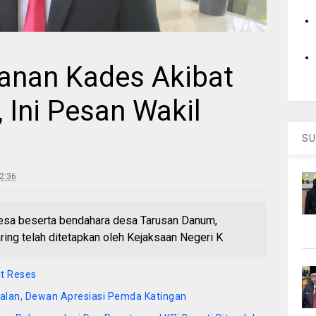
anan Kades Akibat
 Ini Pesan Wakil
SU
2:36
desa beserta bendahara desa Tarusan Danum,
ng telah ditetapkan oleh Kejaksaan Negeri K
t Reses
jalan, Dewan Apresiasi Pemda Katingan