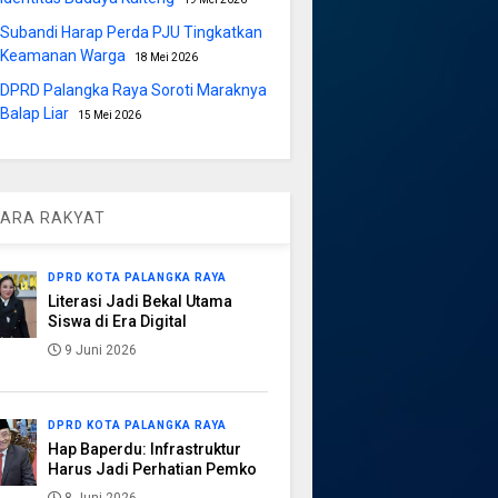
Subandi Harap Perda PJU Tingkatkan
Keamanan Warga
18 Mei 2026
DPRD Palangka Raya Soroti Maraknya
Balap Liar
15 Mei 2026
ARA RAKYAT
DPRD KOTA PALANGKA RAYA
Literasi Jadi Bekal Utama
Siswa di Era Digital
9 Juni 2026
DPRD KOTA PALANGKA RAYA
Hap Baperdu: Infrastruktur
Harus Jadi Perhatian Pemko