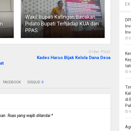
EK
Wakil Bupati Katingan Bacakan
DP
an
Pidato Bupati Terhadap KUA dan
In
PPAS
In
2
Older Post
Ke
Kades Harus Bijak Kelola Dana Desa
Ke
at
ta
1
FACEBOOK:
DISQUS:
0
Ti
Ka
di
Pa
1
kan.
Ruas yang wajib ditandai
*
Ag