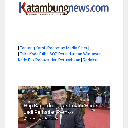
|
Tentang Kami
|
Pedoman Media Siber
|
|
Etika Kode Etik
|
SOP Perlindungan Wartawan
|
Kode Etik Redaksi dan Perusahaan
|
Redaksi
a di
Hap Baperdu: Infrastruktur Harus
Musi
Jadi Perhatian Pemko
Peng
Garen
8 Juni 2026
Garen