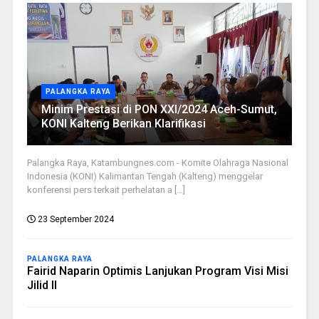
PALANGKA RAYA
Minim Prestasi di PON XXI/2024 Aceh-Sumut,
KONI Kalteng Berikan Klarifikasi
Palangka Raya, Katambungnes.com - Komite Olahraga Nasional
Indonesia (KONI) Kalimantan Tengah (Kalteng) menggelar
konferensi pers terkait perhelatan a [...]
23 September 2024
PALANGKA RAYA
Fairid Naparin Optimis Lanjukan Program Visi Misi
Jilid II