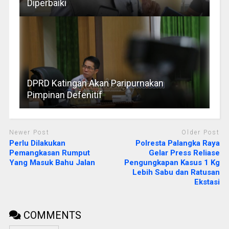
Diperbaiki
DPRD Katingan Akan Paripurnakan
Pimpinan Defenitif
Newer Post
Older Post
Perlu Dilakukan
Polresta Palangka Raya
Pemangkasan Rumput
Gelar Press Reliase
Yang Masuk Bahu Jalan
Pengungkapan Kasus 1 Kg
Lebih Sabu dan Ratusan
Ekstasi
COMMENTS