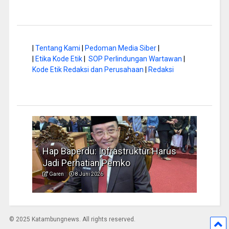
|
Tentang Kami
|
Pedoman Media Siber
|
|
Etika Kode Etik
|
SOP Perlindungan Wartawan
|
Kode Etik Redaksi dan Perusahaan
|
Redaksi
rus
Musim Kemarau, DPRD Dorong
FBIM
Pengelolaan Sampah yang Aman
Ident
Garen
6 Juni 2026
Gare
© 2025 Katambungnews. All rights reserved.