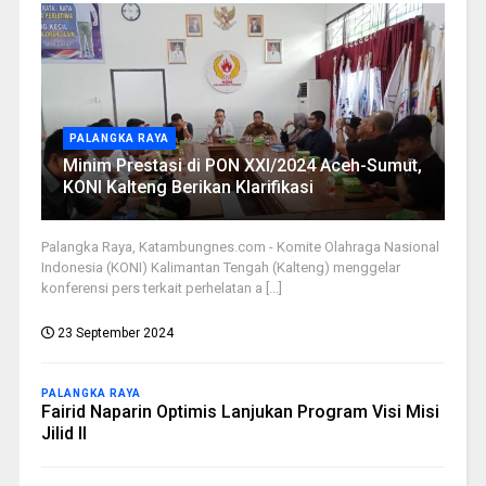
PALANGKA RAYA
Minim Prestasi di PON XXI/2024 Aceh-Sumut,
KONI Kalteng Berikan Klarifikasi
Palangka Raya, Katambungnes.com - Komite Olahraga Nasional
Indonesia (KONI) Kalimantan Tengah (Kalteng) menggelar
konferensi pers terkait perhelatan a [...]
23 September 2024
PALANGKA RAYA
Fairid Naparin Optimis Lanjukan Program Visi Misi
Jilid II