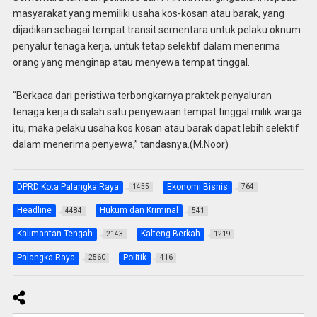
masyarakat yang memiliki usaha kos-kosan atau barak, yang
dijadikan sebagai tempat transit sementara untuk pelaku oknum
penyalur tenaga kerja, untuk tetap selektif dalam menerima
orang yang menginap atau menyewa tempat tinggal.
“Berkaca dari peristiwa terbongkarnya praktek penyaluran
tenaga kerja di salah satu penyewaan tempat tinggal milik warga
itu, maka pelaku usaha kos kosan atau barak dapat lebih selektif
dalam menerima penyewa,” tandasnya.(M.Noor)
DPRD Kota Palangka Raya
Ekonomi Bisnis
1455
764
Headline
Hukum dan Kriminal
4484
541
Kalimantan Tengah
Kalteng Berkah
2143
1219
Palangka Raya
Politik
2560
416