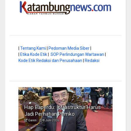
|
Tentang Kami
|
Pedoman Media Siber
|
|
Etika Kode Etik
|
SOP Perlindungan Wartawan
|
Kode Etik Redaksi dan Perusahaan
|
Redaksi
a di
Hap Baperdu: Infrastruktur Harus
Musi
Jadi Perhatian Pemko
Peng
Garen
8 Juni 2026
Garen