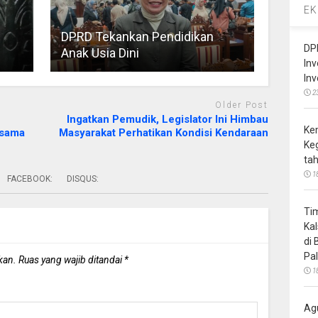
EK
DPRD Tekankan Pendidikan
DP
Anak Usia Dini
In
In
2
Older Post
Ingatkan Pemudik, Legislator Ini Himbau
Ke
rsama
Masyarakat Perhatikan Kondisi Kendaraan
Ke
ta
1
FACEBOOK:
DISQUS:
Ti
Ka
di
Pa
kan.
Ruas yang wajib ditandai
*
1
Ag