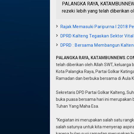
PALANGKA RAYA, KATAMBUNNEWS.C
rezeki lebih yang telah diberikan o
Rajak Memasuki Paripurna I 2018 Per
DPRD Kalteng Tegaskan Sektor Vital
DPRD : Bersama Membangun Kalteng
PALANGKA RAYA, KATAMBUNNEWS.CO
telah diberikan oleh Allah SWT, keluarga 
Kota Palangka Raya, Partai Golkar Katin
Ramadan dan berbuka bersama di Aula Ka
Sekretaris DPD Partai Golkar Kalteng, S
buka puasa bersama hari ini merupakan be
Tuhan Yang Maha Esa.
“Kegiatan ini merupakan salah satu rang
salah satunya untuk kita menyerap aspira
karena bulan suci ramadan merupakan bula