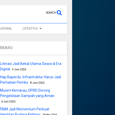
SEARCH
ASIONAL
LIFESTYLE
ERBARU
Literasi Jadi Bekal Utama Siswa di Era
Digital
9 Juni 2026
Hap Baperdu: Infrastruktur Harus Jadi
Perhatian Pemko
8 Juni 2026
Musim Kemarau, DPRD Dorong
Pengelolaan Sampah yang Aman
6 Juni 2026
FBIM Jadi Momentum Perkuat
Identitas Budaya Kalteng
19 Mei 2026