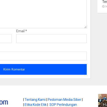
Te
1
Email
*
atan di Gunung
|
Tentang Kami
|
Pedoman Media Siber
|
Ha
|
Etika Kode Etik
|
SOP Perlindungan
, Ini