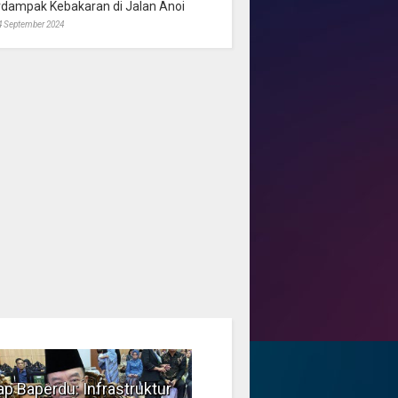
rdampak Kebakaran di Jalan Anoi
4 September 2024
p Baperdu: Infrastruktur
Musim Kemarau, DPRD