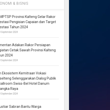
ONOMI & BISNIS
MPTSP Provinsi Kalteng Gelar Rakor
vestasi Pengisian Capaian dan Target
vestasi Tahun 2024
3 September 2024
mentan Adakan Rakor Persiapan
giatan Cetak Sawah Provinsi Kalteng
hun 2024
8 September 2024
m Ekosistem Kemitraan Vokasi
lselteng Selenggarakan Dialog Publik
 Ballroom Swiss-Bel Hotel Danum
langka Raya
8 September 2024
ustiar Sabran Bantu Warga