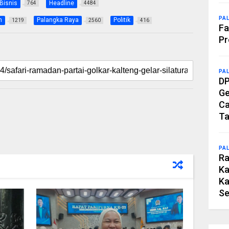
Bisnis
Headline
764
4484
PA
h
Palangka Raya
Politik
1219
2560
416
Fa
Pr
PA
DP
Ge
Ca
Ta
PA
Ra
Ka
Ka
Se