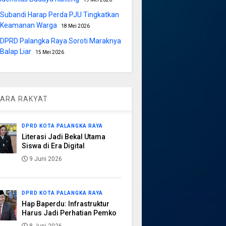
Subandi Harap Perda PJU Tingkatkan
Keamanan Warga
18 Mei 2026
DPRD Palangka Raya Soroti Maraknya
Balap Liar
15 Mei 2026
ARA RAKYAT
DPRD KOTA PALANGKA RAYA
Literasi Jadi Bekal Utama
Siswa di Era Digital
9 Juni 2026
DPRD KOTA PALANGKA RAYA
Hap Baperdu: Infrastruktur
Harus Jadi Perhatian Pemko