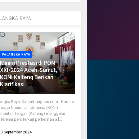
LANGKA RAYA
PALANGKA RAYA
Minim Prestasi di PON
XXI/2024 Aceh-Sumut,
KONI Kalteng Berikan
Klarifikasi
angka Raya, Katambungnes.com - Komite
hraga Nasional Indonesia (KONI)
imantan Tengah (Kalteng) menggelar
ferensi pers terkait perhelatan a [...]
23 September 2024