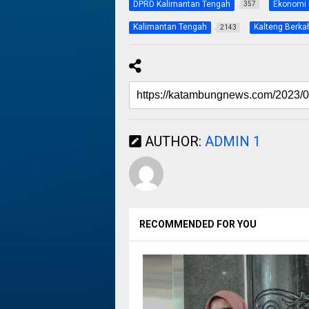
DPRD Kalimantan Tengah
Ekonomi 
357
Kalimantan Tengah
Kalteng Berka
2143
AUTHOR:
ADMIN 1
RECOMMENDED FOR YOU