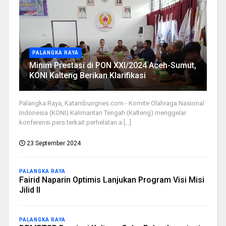
PALANGKA RAYA
Minim Prestasi di PON XXI/2024 Aceh-Sumut,
KONI Kalteng Berikan Klarifikasi
Palangka Raya, Katambungnes.com - Komite Olahraga Nasional
Indonesia (KONI) Kalimantan Tengah (Kalteng) menggelar
konferensi pers terkait perhelatan a [...]
23 September 2024
PALANGKA RAYA
Fairid Naparin Optimis Lanjukan Program Visi Misi
Jilid II
PALANGKA RAYA