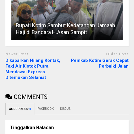
Bupati Kotim Sambut Kedatangan Jamaah
Haji di Bandara H.Asan Sampit
Newer Post
Older Post
Dikabarkan Hilang Kontak,
Pemkab Kotim Gerak Cepat
Taxi Air Klotok Putra
Perbaiki Jalan
Mendawai Express
Ditemukan Selamat
COMMENTS
FACEBOOK:
DISQUS:
WORDPRESS:
0
Tinggalkan Balasan