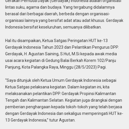
Gerakan Pemuda Dayak (Gerdayak) Indonesia adalah organisasi
lintas suku, agama dan budaya. Yang tergabung didalamnya
berasal dari berbagai daerah, berbeda dengan organisasi-
organisasi lainnya yang bersifat adat atau adat khusus. Gerdayak
Indonesia bersifat keseluruhan, semuanya dilibatkan.
Hal itu disampaikan, Ketua Satgas Peringatan HUT ke-13
Gerdayak Indonesia Tahun 2023 dan Pelantikan Pengurus DPP.
Gerdayak, H. Agustan Saining, S.Hut, M.Si kepada awak media
usai acara kegiatan di Gedung Balai Berkah Korem 102/Panju
Panjung, Kota Palangka Raya, Minggu (28/5/2023) Pagi.
“Saya ditunjuk oleh Ketua Umum Gerdayak Indonesia sebagai
Ketua Satgas pelaksana kegiatan. Dalam kegiatan ini, kita
melaksanakan pelantikan DPP. Gerdayak Propinsi Kalimantan
Tengah dan Kalimantan Selatan. Kegiatan juga dirangkai dengan
pemberian penghargaan kepada tokoh-tokoh yang telah berjasa
dengan Gerdayak Indonesia dan sekaligus memperingati HUT ke-
13 Gerdayak Indonesia,” tutur Agustan.