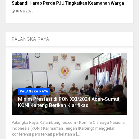
Subandi Harap Perda PJU Tingkatkan Keamanan Warga
18 Mei 2026
PALANGKA RAYA
PALANGKA RAYA
Minim Prestasi di PON XXI/2024 Aceh-Sumut,
KONI Kalteng Berikan Klarifikasi
Palangka Raya, Katambungnes.com - Komite Olahraga Nasional
Indonesia (KONI) Kalimantan Tengah (Kalteng) menggelar
konferensi pers terkait perhelatan a [...]