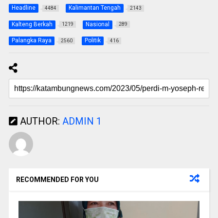
Headline
Kalimantan Tengah
4484
2143
Kalteng Berkah
Nasional
1219
289
Palangka Raya
Politik
2560
416
AUTHOR:
ADMIN 1
RECOMMENDED FOR YOU