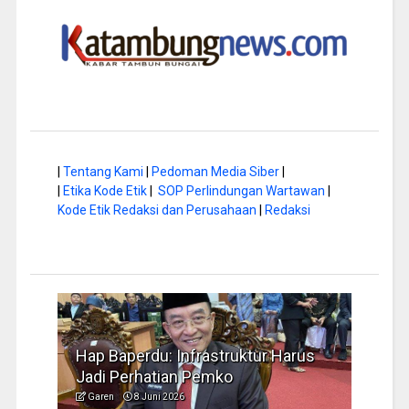
|
Tentang Kami
|
Pedoman Media Siber
|
|
Etika Kode Etik
|
SOP Perlindungan Wartawan
|
Kode Etik Redaksi dan Perusahaan
|
Redaksi
a di
Hap Baperdu: Infrastruktur Harus
Musi
Jadi Perhatian Pemko
Peng
Garen
8 Juni 2026
Garen