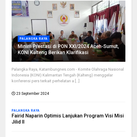
PALANGKA RAYA
Minim Prestasi di PON XXI/2024 Aceh-Sumut,
KONI Kalteng Berikan Klarifikasi
Palangka Raya, Katambungnes.com - Komite Olahraga Nasional
Indonesia (KONI) Kalimantan Tengah (Kalteng) menggelar
konferensi pers terkait perhelatan a [...]
23 September 2024
PALANGKA RAYA
Fairid Naparin Optimis Lanjukan Program Visi Misi
Jilid II