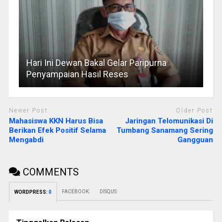
Hari Ini Dewan Bakal Gelar Paripurna
Penyampaian Hasil Reses
Newer Post
Older Post
Mahasiswa KKN Harus Bisa
Jaringan Telomunikasi Di
Berikan Efek Positif Selama
Tumbang Sanamang Sering
Mengabdi
Gangguan
COMMENTS
FACEBOOK:
DISQUS:
WORDPRESS:
0