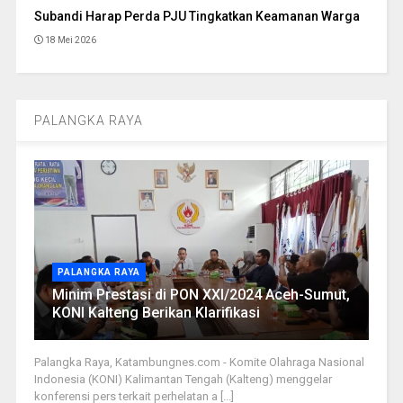
Subandi Harap Perda PJU Tingkatkan Keamanan Warga
18 Mei 2026
PALANGKA RAYA
PALANGKA RAYA
Minim Prestasi di PON XXI/2024 Aceh-Sumut,
KONI Kalteng Berikan Klarifikasi
Palangka Raya, Katambungnes.com - Komite Olahraga Nasional
Indonesia (KONI) Kalimantan Tengah (Kalteng) menggelar
konferensi pers terkait perhelatan a [...]