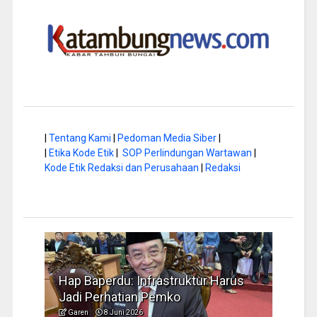
|
Tentang Kami
|
Pedoman Media Siber
|
|
Etika Kode Etik
|
SOP Perlindungan Wartawan
|
Kode Etik Redaksi dan Perusahaan
|
Redaksi
rus
Musim Kemarau, DPRD Dorong
FBIM
Pengelolaan Sampah yang Aman
Ident
Garen
6 Juni 2026
Garen