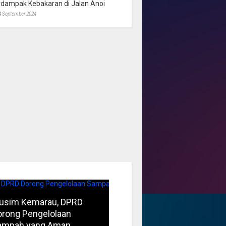
rdampak Kebakaran di Jalan Anoi
4 September 2024
usim Kemarau, DPRD
FBIM Jadi Momentum
orong Pengelolaan
Perkuat Identitas Budaya
ampah yang Aman
Kalteng