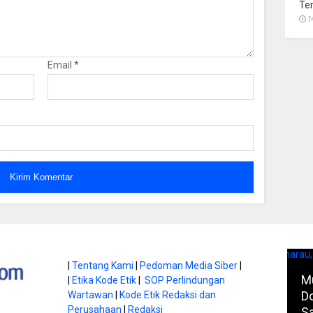
Te
1
Email
*
|
Tentang Kami
|
Pedoman Media Siber
|
Hap Baperdu: Infrastruktur
M
|
Etika Kode Etik
|
SOP Perlindungan
Jadi Bekal Utama
Harus Jadi Perhatian
D
Wartawan
|
Kode Etik Redaksi dan
Perusahaan
|
Redaksi
ra Digital
Pemko
S