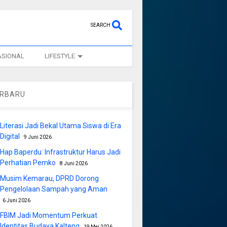
SEARCH
ASIONAL
LIFESTYLE
ERBARU
Literasi Jadi Bekal Utama Siswa di Era
Digital
9 Juni 2026
Hap Baperdu: Infrastruktur Harus Jadi
Perhatian Pemko
8 Juni 2026
Musim Kemarau, DPRD Dorong
Pengelolaan Sampah yang Aman
6 Juni 2026
FBIM Jadi Momentum Perkuat
Identitas Budaya Kalteng
19 Mei 2026