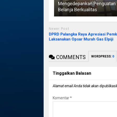
Mengedepankan Penguatan
Belanja Berkualitas
Newer Post
DPRD Palangka Raya Apresiasi Pem
Laksanakan Opsar Murah Gas Elpiji
COMMENTS
WORDPRESS:
0
Tinggalkan Balasan
Alamat email Anda tidak akan dipublikasi
Komentar
*