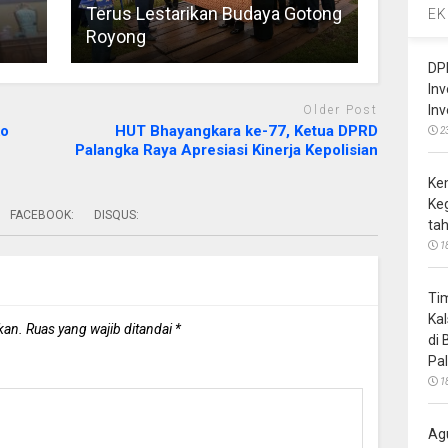
Terus Lestarikan Budaya Gotong
EK
Royong
DP
In
In
Older Post
ko
HUT Bhayangkara ke-77, Ketua DPRD
2
Palangka Raya Apresiasi Kinerja Kepolisian
Ke
Ke
FACEBOOK:
DISQUS:
ta
1
Ti
Ka
kan.
Ruas yang wajib ditandai
*
di
Pa
1
Ag