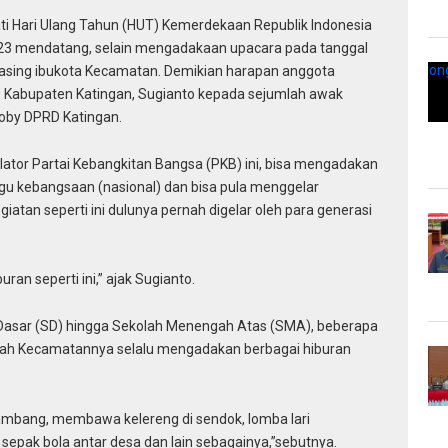
Hari Ulang Tahun (HUT) Kemerdekaan Republik Indonesia
2023 mendatang, selain mengadakaan upacara pada tanggal
masing ibukota Kecamatan. Demikian harapan anggota
 Kabupaten Katingan, Sugianto kepada sejumlah awak
loby DPRD Katingan.
ator Partai Kebangkitan Bangsa (PKB) ini, bisa mengadakan
agu kebangsaan (nasional) dan bisa pula menggelar
iatan seperti ini dulunya pernah digelar oleh para generasi
ran seperti ini,” ajak Sugianto.
 Dasar (SD) hingga Sekolah Menengah Atas (SMA), beberapa
layah Kecamatannya selalu mengadakan berbagai hiburan
 tambang, membawa kelereng di sendok, lomba lari
epak bola antar desa dan lain sebagainya,”sebutnya.