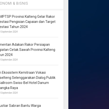
ONOMI & BISNIS
MPTSP Provinsi Kalteng Gelar Rakor
vestasi Pengisian Capaian dan Target
vestasi Tahun 2024
3 September 2024
mentan Adakan Rakor Persiapan
giatan Cetak Sawah Provinsi Kalteng
hun 2024
8 September 2024
m Ekosistem Kemitraan Vokasi
lselteng Selenggarakan Dialog Publik
 Ballroom Swiss-Bel Hotel Danum
langka Raya
8 September 2024
ustiar Sabran Bantu Warga