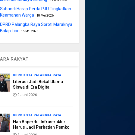
Subandi Harap Perda PJU Tingkatkan
Keamanan Warga
18 Mei 2026
DPRD Palangka Raya Soroti Maraknya
Balap Liar
15 Mei 2026
ARA RAKYAT
DPRD KOTA PALANGKA RAYA
Literasi Jadi Bekal Utama
Siswa di Era Digital
9 Juni 2026
DPRD KOTA PALANGKA RAYA
Hap Baperdu: Infrastruktur
Harus Jadi Perhatian Pemko