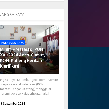
LANGKA RAYA
PALANGKA RAYA
Minim Prestasi di PON
XXI/2024 Aceh-Sumut,
KONI Kalteng Berikan
Klarifikasi
angka Raya, Katambungnes.com - Komite
hraga Nasional Indonesia (KONI)
imantan Tengah (Kalteng) menggelar
ferensi pers terkait perhelatan a [...]
23 September 2024