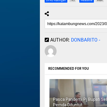
DPRD Katingan
Headline
743
4484
AUTHOR:
DONBARITO -
RECOMMENDED FOR YOU
Pasca Pandemi Pj Bupati Se
Pemda Dituntut