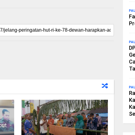
PA
Fa
Pr
PA
DP
Ge
Ca
Ta
PA
Ra
Ka
Ka
Se
but