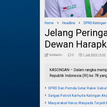
Home
Headline
DPRD Katingan
Jelang Peringa
Dewan Harapk
donbarito -
0
1 Juli 2023 15:02
KASONGAN – Dalam rangka memper
Republik Indonesia (RI) ke 78 yan
DPRD Dan Pemda Gelar Raker Gabu
Satgas Patroli Karhutla Katingan A
Masyarakat Harus Waspada Terjadi B