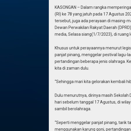
KASONGAN – Dalam rangka memperingati 
(RI) ke 78 yang jatuh pada 17 Agustus 
tersebut, juga ada perayaan di masing-
Dewan Perwakilan Rakyat Daerah (DPRD)
media, Selasa siang(1/7/2023), di ruang 
Khusus untuk perayaannya menurut legisl
panjat pinang, menggelar pestival lagu-l
pertandingan beberapa jenis olahraga. Keg
kita di zaman dulu.
“Sehingga mari kita gelorakan kembali hibu
Dulu menurutnya, dirinya masih Sekolah
hari sebelum tanggal 17 Agustus, di wi
sambil berolahraga.
“Seperti menggelar panjat pinang, tarik
menggunakan karung goni, pertandingan s