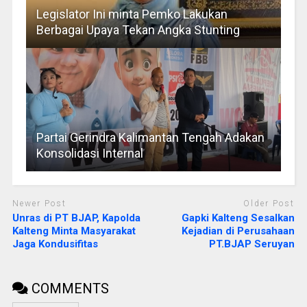
Legislator Ini minta Pemko Lakukan
Berbagai Upaya Tekan Angka Stunting
Partai Gerindra Kalimantan Tengah Adakan
Konsolidasi Internal
Newer Post
Older Post
Unras di PT BJAP, Kapolda
Gapki Kalteng Sesalkan
Kalteng Minta Masyarakat
Kejadian di Perusahaan
Jaga Kondusifitas
PT.BJAP Seruyan
COMMENTS