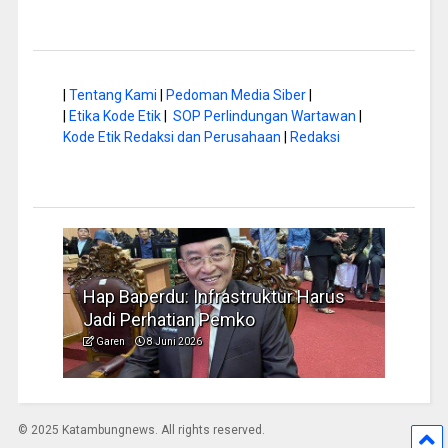
|
Tentang Kami
|
Pedoman Media Siber
|
|
Etika Kode Etik
|
SOP Perlindungan Wartawan
|
Kode Etik Redaksi dan Perusahaan
|
Redaksi
rus
Musim Kemarau, DPRD Dorong
FBIM
Pengelolaan Sampah yang Aman
Ident
Garen
6 Juni 2026
Garen
© 2025 Katambungnews. All rights reserved.