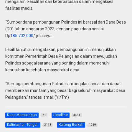
mengalami kesulitan dan keterbatasan dalam mengakses
fasilitas medis.
“Sumber dana pembangunan Polindes ini berasal dari Dana Desa
(DD) tahun anggaran 2023, dengan pagu dana senilai
Rp
185.702.000
,” jelasnya.
Lebih lanjut ia mengatakan, pembangunan ini menunjukkan
komitmen Pemerintah Desa Pelangsian dalam mewujudkan
Polindes sebagai sarana yang penting dalam memenuhi
kebutuhan kesehatan masyarakat desa.
“Semoga pembangunan Polindes ini berjalan lancar dan dapat
memberikan manfaat yang besar bagi seluruh masyarakat Desa
Pelangsian,” tandas Ismail.(Yl/Tm)
Desa Membangun
Headline
71
4484
Kalimantan Tengah
Kalteng Berkah
2143
1219