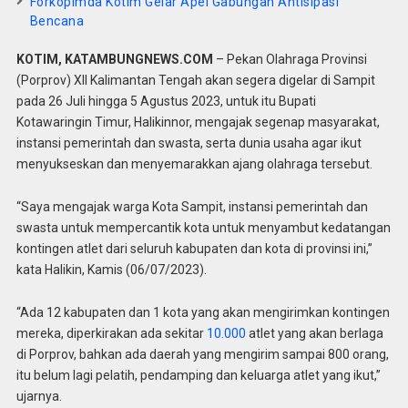
Forkopimda Kotim Gelar Apel Gabungan Antisipasi
Bencana
KOTIM, KATAMBUNGNEWS.COM
– Pekan Olahraga Provinsi
(Porprov) XII Kalimantan Tengah akan segera digelar di Sampit
pada 26 Juli hingga 5 Agustus 2023, untuk itu Bupati
Kotawaringin Timur, Halikinnor, mengajak segenap masyarakat,
instansi pemerintah dan swasta, serta dunia usaha agar ikut
menyukseskan dan menyemarakkan ajang olahraga tersebut.
“Saya mengajak warga Kota Sampit, instansi pemerintah dan
swasta untuk mempercantik kota untuk menyambut kedatangan
kontingen atlet dari seluruh kabupaten dan kota di provinsi ini,”
kata Halikin, Kamis (06/07/2023).
“Ada 12 kabupaten dan 1 kota yang akan mengirimkan kontingen
mereka, diperkirakan ada sekitar
10.000
atlet yang akan berlaga
di Porprov, bahkan ada daerah yang mengirim sampai 800 orang,
itu belum lagi pelatih, pendamping dan keluarga atlet yang ikut,”
ujarnya.