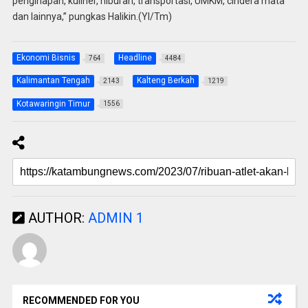
penginapan, kuliner, hiburan, transportasi, UMKM, cindera mata
dan lainnya,” pungkas Halikin.(Yl/Tm)
Ekonomi Bisnis
Headline
764
4484
Kalimantan Tengah
Kalteng Berkah
2143
1219
Kotawaringin Timur
1556
AUTHOR:
ADMIN 1
RECOMMENDED FOR YOU