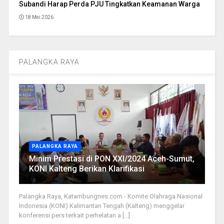
Subandi Harap Perda PJU Tingkatkan Keamanan Warga
18 Mei 2026
PALANGKA RAYA
PALANGKA RAYA
Minim Prestasi di PON XXI/2024 Aceh-Sumut,
KONI Kalteng Berikan Klarifikasi
Palangka Raya, Katambungnes.com - Komite Olahraga Nasional
Indonesia (KONI) Kalimantan Tengah (Kalteng) menggelar
konferensi pers terkait perhelatan a [...]