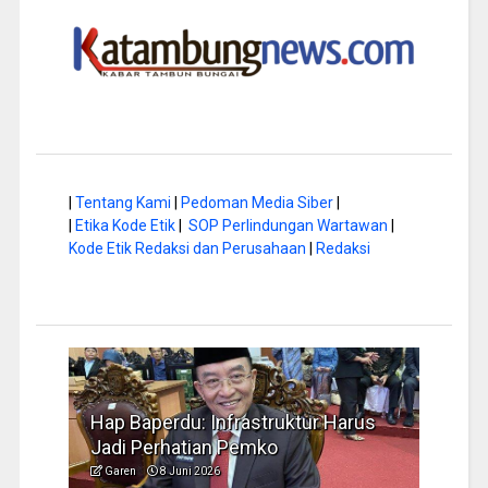
|
Tentang Kami
|
Pedoman Media Siber
|
|
Etika Kode Etik
|
SOP Perlindungan Wartawan
|
Kode Etik Redaksi dan Perusahaan
|
Redaksi
a di
Hap Baperdu: Infrastruktur Harus
Musi
Jadi Perhatian Pemko
Peng
Garen
8 Juni 2026
Garen