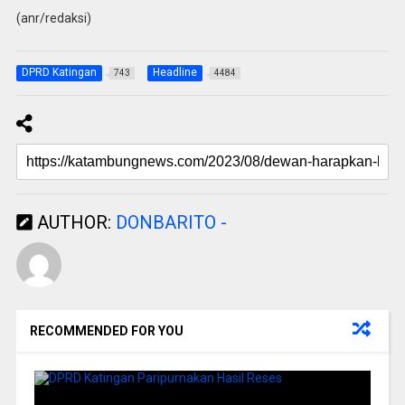
(anr/redaksi)
DPRD Katingan
Headline
743
4484
AUTHOR:
DONBARITO -
RECOMMENDED FOR YOU