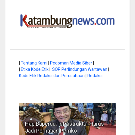
|
Tentang Kami
|
Pedoman Media Siber
|
|
Etika Kode Etik
|
SOP Perlindungan Wartawan
|
Kode Etik Redaksi dan Perusahaan
|
Redaksi
a di
Hap Baperdu: Infrastruktur Harus
Musi
Jadi Perhatian Pemko
Peng